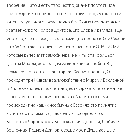
Творение — это и есть творчество, значит постоянное
возрождение в себе всего светлого, лучшего, духовного и
интеллектуального. Безусловно без Очных Семинаров не
хватает живого Голоса Доктора, Его Слова и взгляда, еще
многого, что не передать словами…,но после любой Сессии
с тобой остаются ощущения наполненности ЗНАНИЯМИ,
которые вытесняет самобичевание, и ты становишься
единым Миром, состоящим из кирпичиков Любви. Ведь
несмотря на то, что Планетарная Сессия заочная, Она
проходит при Живом взаимодействии с Мирами Вселенной.
В Книге «Человек и Вселенная», есть фраза: «Непонимание
этого и есть патология человека.» А все что с нами
происходит на наших необычных Сессиях-это принятие
истинного понимания, раскрытие созидательной
Вселенской программы Возрождения. Дорогая, Любимая
Вселенная, Родной Доктор, сердце мое и Душа всегда с