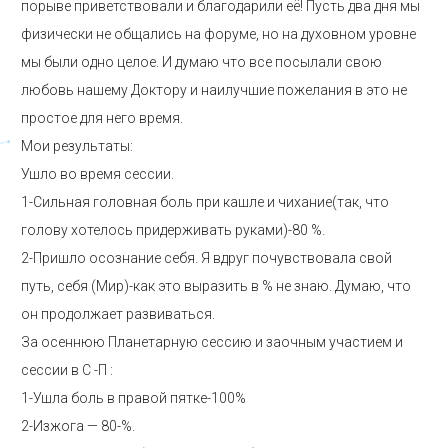
порыве приветствовали и благодарили её! Пусть два дня мы
физически не общались на форуме, но на духовном уровне
мы были одно целое. И думаю что все посылали свою
любовь нашему Доктору и наилучшие пожелания в это не
простое для него время.
Мои результаты:
Ушло во время сессии.
1-Сильная головная боль при кашле и чихание(так, что
голову хотелось придерживать руками)-80 %.
2-Пришло осознание себя. Я вдруг почувствовала свой
путь, себя (Мир)-как это выразить в % не знаю. Думаю, что
он продолжает развиваться.
За осеннюю Планетарную сессию и заочным участием и
сессии в С -П :
1-Ушла боль в правой пятке-100%
2-Изжога — 80-%.