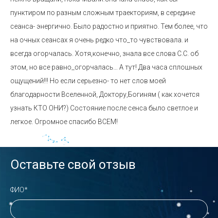
пунктиром по разным сложным траекториям, в середине
сеанса- энергично. Было радостно и приятно. Тем более, что
на очных сеансах я очень редко что_то чувствовала. и
всегда огорчалась. Хотя,конечно, знала все слова С.С. об
этом, но все равно_огорчалась… А тут! Два часа сплошных
ощущений!!! Но если серьезно- то нет слов моей
благодарности Вселенной, Доктору,Богиням ( как хочется
узнать КТО ОНИ?) Состояние после сенса было светлое и
легкое. Огромное спасибо ВСЕМ!
Оставьте свой отзыв
ФИО*