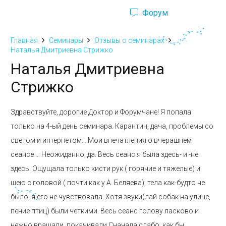
Форум
Ru
Eng
Главная
Семинары
Отзывы о семинарах
Наталья Дмитриевна Стрижко
Наталья Дмитриевна
Стрижко
Здравствуйте, дорогие Доктор и Форумчане! Я попала
только на 4-ый день семинара. Карантин, дача, проблемы со
светом и интернетом… Мои впечатления о вчерашнем
сеансе … Неожиданно, да. Весь сеанс я была здесь- и -не
здесь. Ощущала только кисти рук ( горячие и тяжелые) и
шею с головой ( почти как у А. Беляева), тела как-будто не
было, я его не чувствовала. Хотя звуки(лай собак на улице,
пение птиц) были четкими. Весь сеанс голову ласково и
нежно вращали, покачивали.Сначала слабо, как бы