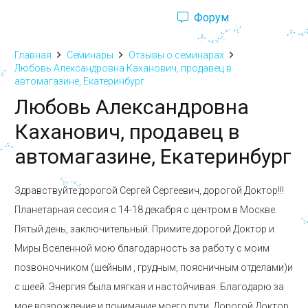
Форум
Ru
Eng
Главная
Семинары
Отзывы о семинарах
Любовь Александровна Каханович, продавец в
автомагазине, Екатеринбург
Любовь Александровна
Каханович, продавец в
автомагазине, Екатеринбург
Здравствуйте дорогой Сергей Сергеевич, дорогой Доктор!!!
Планетарная сессия с 14-18 декабря с центром в Москве.
Пятый день, заключительный. Примите дорогой Доктор и
Миры Вселенной мою благодарность за работу с моим
позвоночником (шейным , грудным, поясничным отделами)и
с шеей. Энергия была мягкая и настойчивая. Благодарю за
мое возрождение и понимание моего пути. Дорогой Доктор,