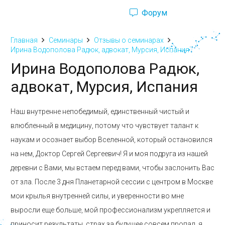
Форум
Ru
Eng
Главная
Семинары
Отзывы о семинарах
Ирина Водополова Радюк, адвокат, Мурсия, Испания
Ирина Водополова Радюк,
адвокат, Мурсия, Испания
Наш внутренне непобедимый, единственный чистый и
влюбленный в медицину, потому что чувствует талант к
наукам и осознает выбор Вселенной, который остановился
на нем, Доктор Сергей Сергеевич! Я и моя подруга из нашей
деревни с Вами, мы встаем перед вами, чтобы заслонить Вас
от зла. После 3 дня Планетарной сессии с центром в Москве
мои крылья внутренней силы, и уверенности во мне
выросли еще больше, мой профессионализм укрепляется и
приносит результаты, страх за будущее совсем пропал, я