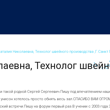
аталия Николаевна, Технолог швейного производства ,Г.Санкт
лаевна, Технолог швей
 и такой родной Сергей Сергеевич.Пишу под впечатлением наш
е в унисон хотелось просто обнять весь зал.СПАСИБО ВАМ 
ий встречи.Пишу на форум первый раз.В учении с 2003 года.