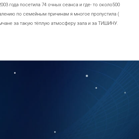
03 года посетила 74 очных сеанса и где- то около500
жалению по семейным причинам я многое пропустила (
мчане за такую тёплую атмосферу зала и за ТИШИНУ.