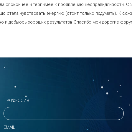
ла спокойнее и терпимее к проявлению несправидливости. С 20
шо стала чувствовать энергию (стоит только подумать). К со
но и добьюсь хороших результатов.Спасибо мои дорогие фору
ПРОФЕССИЯ
EMAIL