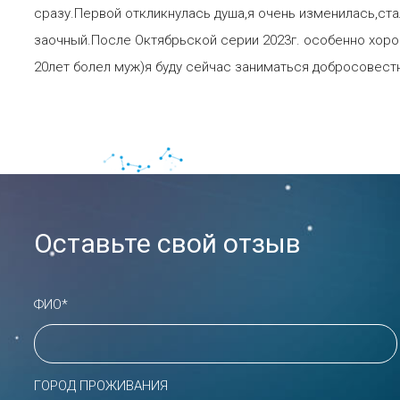
сразу.Первой откликнулась душа,я очень изменилась,ста
заочный.После Октябрьской серии 2023г. особенно хоро
20лет болел муж)я буду сейчас заниматься добросовест
Оставьте свой отзыв
ФИО*
ГОРОД ПРОЖИВАНИЯ