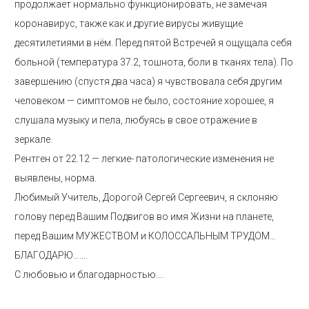
продолжает нормально функционировать, не замечая
коронавирус, также как и другие вирусы живущие
десятилетиями в нём. Перед пятой Встречей я ощущала себя
больной (температура 37.2, тошнота, боли в тканях тела). По
завершению (спустя два часа) я чувствовала себя другим
человеком — симптомов не было, состояние хорошее, я
слушала музыку и пела, любуясь в свое отражение в
зеркале.
Рентген от 22.12 — легкие- патологические изменения не
выявлены, норма.
Любимый Учитель, Дорогой Сергей Сергеевич, я склоняю
голову перед Вашим Подвигов во имя Жизни на планете,
перед Вашим МУЖЕСТВОМ и КОЛОССАЛЬНЫМ ТРУДОМ…
БЛАГОДАРЮ…….
С любовью и благодарностью….