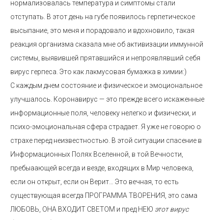
нормализовалась температура и симптомы стали
отступать. В этот день на губе появилось герпетическое
высыпание, это меня и порадовало и вдохновило, такая
реакция организма сказала мне об активизации иммунной
системы, выявившей прятавшийся и непроявлявший себя
вирус герпеса. Это как лакмусовая бумажка в химии:)
С каждым днем состояние и физическое и эмоциональное
улучшалось. Коронавирус — это прежде всего искаженные
информационные поля, человеку нелегко и физически, и
психо-эмоциональная сфера страдает. Я уже не говорю о
страхе перед неизвестностью. В этой ситуации спасение в
Информационных Полях Вселенной, в той Вечности,
пребыаающей всегда и везде, входящих в Мир человека,
если он открыт, если он Верит… Это вечная, то есть
существующая всегда ПРОГРАММА ТВОРЕНИЯ, это сама
ЛЮБОВЬ, ОНА ВХОДИТ СВЕТОМ и пред НЕЮ
этот вирус