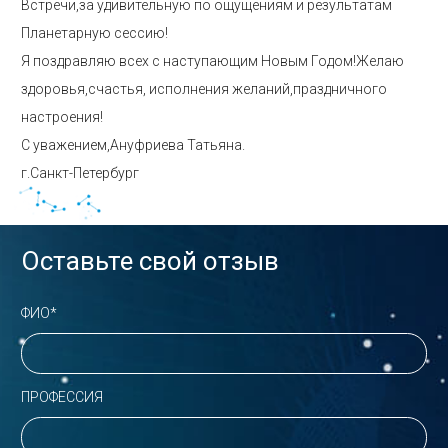
Встречи,за удивительную по ощущениям и результатам
Планетарную сессию!
Я поздравляю всех с наступающим Новым Годом!Желаю
здоровья,счастья, исполнения желаний,праздничного
настроения!
С уважением,Ануфриева Татьяна.
г.Санкт-Петербург
Оставьте свой отзыв
ФИО*
ПРОФЕССИЯ