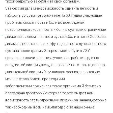
тихой радостью за себя и за свой организм.
Эта сессия дала мне возможность ощутить легкость и
гибкость во всем позвоночнике.На 50% ушли следующие
проблемы:скованность и боли во всех отделах
позвоночника,скованность и боли в суставах,ограничение
движения в левом плечевом суставе,боли в ногах.Хорошая
динамика восстановления функции левого лучезапястного
сустава после травмы.За время моего Пути в ИЭУ
произошли значительные улучшения в работе сердечно-
сосудистой системы,желудочно-кишечного тракта,опорно-
двигательной системы.Улучшилась осанка,значительно
меньше стала болеть простудными
заболеваниями,повысился тонус организма.Я безмерно
благодарна дорогому Доктору за то,что он дает нам
возможность стать здоровыми людьми,за Знания,которые
так необходимы всем нам!Благодарю за наши очные