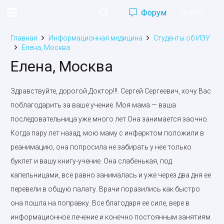
Форум
Ru
Eng
Главная
Информационная медицина
Студенты об ИЭУ
Елена, Москва
Елена, Москва
Здравствуйте, дорогой Доктор!!!. Сергей Сергеевич, хочу Вас
поблагодарить за ваше учение. Моя мама — ваша
последовательница уже много лет.Она занимается заочно.
Когда пару лет назад, мою маму с инфарктом положили в
реанимацию, она попросила не забирать у нее только
буклет и вашу книгу-учение. Она слабенькая, под
капельницами, все равно занималась и уже через два дня ее
перевели в общую палату. Врачи поразились как быстро
она пошла на поправку. Все благодаря ее силе, вере в
информационное лечение и конечно постоянным занятиям.