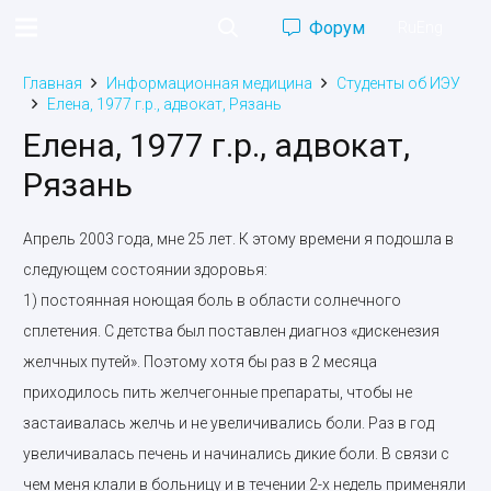
Форум
Ru
Eng
Главная
Информационная медицина
Студенты об ИЭУ
Елена, 1977 г.р., адвокат, Рязань
Елена, 1977 г.р., адвокат,
Рязань
Апрель 2003 года, мне 25 лет. К этому времени я подошла в
следующем состоянии здоровья:
1) постоянная ноющая боль в области солнечного
сплетения. С детства был поставлен диагноз «дискенезия
желчных путей». Поэтому хотя бы раз в 2 месяца
приходилось пить желчегонные препараты, чтобы не
застаивалась желчь и не увеличивались боли. Раз в год
увеличивалась печень и начинались дикие боли. В связи с
чем меня клали в больницу и в течении 2-х недель применяли