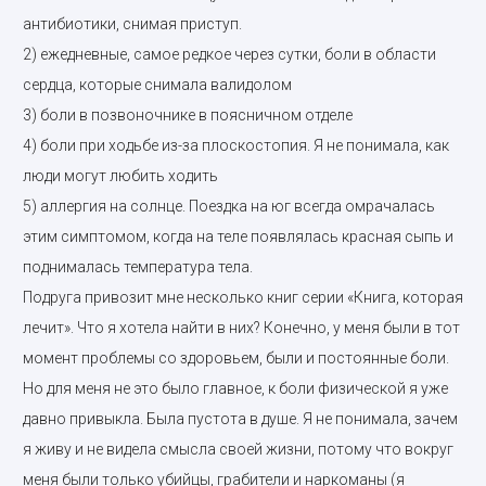
антибиотики, снимая приступ.
2) ежедневные, самое редкое через сутки, боли в области
сердца, которые снимала валидолом
3) боли в позвоночнике в поясничном отделе
4) боли при ходьбе из-за плоскостопия. Я не понимала, как
люди могут любить ходить
5) аллергия на солнце. Поездка на юг всегда омрачалась
этим симптомом, когда на теле появлялась красная сыпь и
поднималась температура тела.
Подруга привозит мне несколько книг серии «Книга, которая
лечит». Что я хотела найти в них? Конечно, у меня были в тот
момент проблемы со здоровьем, были и постоянные боли.
Но для меня не это было главное, к боли физической я уже
давно привыкла. Была пустота в душе. Я не понимала, зачем
я живу и не видела смысла своей жизни, потому что вокруг
меня были только убийцы, грабители и наркоманы (я