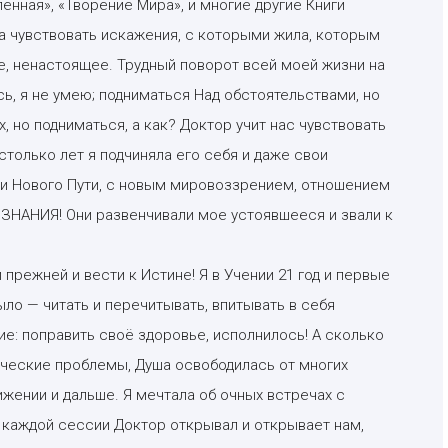
енная», «Творение Мира», и многие другие Книги
ла чувствовать искажения, с которыми жила, которым
ое, ненастоящее. Трудный поворот всей моей жизни на
ась, я не умею; подниматься Над обстоятельствами, но
х, но подниматься, а как? Доктор учит нас чувствовать
столько лет я подчиняла его себя и даже свои
ии Нового Пути, с новым мировоззрением, отношением
 — ЗНАНИЯ! Они развенчивали мое устоявшееся и звали к
 прежней и вести к Истине! Я в Учении 21 год и первые
было — читать и перечитывать, впитывать в себя
ие: поправить своё здоровье, исполнилось! А сколько
ические проблемы, Душа освободилась от многих
ижении и дальше. Я мечтала об очных встречах с
 каждой сессии Доктор открывал и открывает нам,