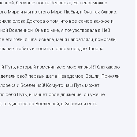
еленной, бесконечность Человека, Ее невозможно
того Мира и мы из этого Мира Любви, и Она так близко.
поняла слова Доктора о том, что все самое важное и
ой Вселенной, Она во мне, я почувствовала в Ней
е эти годы я шла, искала, меня направляли, помогали,
желание любить и носить в своём сердце Творца
й Путь, который изменил всю мою жизнь! Я благодарю
сделали свой первый шаг в Неведомое, Вошли, Приняли
ловека и Вселенной! Кому-то наш Путь может
ля себя Путь, и начнёт своё движение, он уже не
, в единстве со Вселенной, в Знаниях и есть