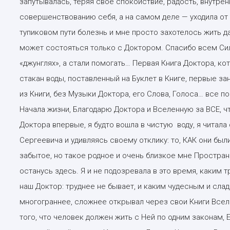
запутывалась, теряя своё спокойствие, радость, внутрен
совершенствованию себя, а на самом деле — уходила от с
тупиковом пути болезнь и мне просто захотелось жить да
может состояться только с Доктором. Спасибо всем Сил
«джунглях», а стали помогать… Первая Книга Доктора, к
стакан воды, поставленный на Буклет в Книге, первые з
из Книги, без Музыки Доктора, его Слова, Голоса… все 
Начала жизни, Благодарю Доктора и Вселенную за ВСЕ, ч
Доктора впервые, я будто вошла в чистую воду, я читала
Сергеевича и удивляясь своему отклику: то, КАК они б
забытое, но такое родное и очень близкое мне Пространс
останусь здесь. Я и не подозревала в это время, каким т
наш Доктор: труднее не бывает, и каким чудесным и сла
многограннее, сложнее открывал через свои Книги Всел
того, что человек должен жить с Ней по одним законам, 