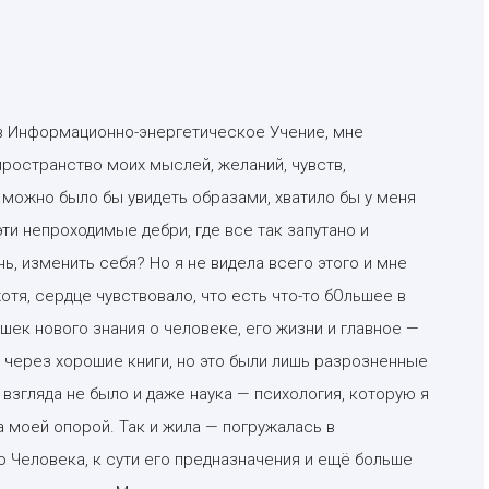
 в Информационно-энергетическое Учение, мне
пространство моих мыслей, желаний, чувств,
о можно было бы увидеть образами, хватило бы у меня
ти непроходимые дебри, где все так запутано и
ь, изменить себя? Но я не видела всего этого и мне
отя, сердце чувствовало, что есть что-то бОльшее в
шек нового знания о человеке, его жизни и главное —
е через хорошие книги, но это были лишь разрозненные
взгляда не было и даже наука — психология, которую я
ла моей опорой. Так и жила — погружалась в
 Человека, к сути его предназначения и ещё больше