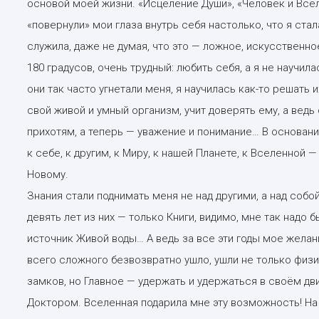
основой моей жизни. «Исцеление Души», «Человек и Всел
«повернули» мои глаза внутрь себя настолько, что я ста
служила, даже не думая, что это — ложное, искусственн
180 градусов, очень трудный: любить себя, а я не научил
они так часто угнетали меня, я научилась как-то решать и
свой живой и умный организм, учит доверять ему, а ведь 
прихотям, а теперь — уважение и понимание… В основан
к себе, к другим, к Миру, к нашей Планете, к Вселенной
Новому.
Знания стали поднимать меня не над другими, а над собой
девять лет из них — только Книги, видимо, мне так надо 
источник Живой воды… А ведь за все эти годы мое желан
всего сложного безвозвратно ушло, ушли не только физ
замков, но Главное — удержать и удержаться в своём дв
Доктором. Вселенная подарила мне эту возможность! На