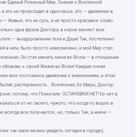
как Единый Реальный Мир, Знания о Вселенной
и это не происходит в одночасье, это — движение в
 — Живые, это их суть, а не просто красивое слово.
только одна фраза Доктора, в корне меняет мое
тате — выздоровлении тела и Души! Так, постепенно
ней в нем, было просто невозможно, и мой Мир стал
еленная, Он стал менять меня во Всем — в отношении
 и облакам, к своей Жизни во Всем! Каждая очная
 в нем мое постоянное движение к изменениям, и этом
бытий, растерянность… Вселенная, Ее Миры, Доктор
роне, потому, что Помогали. ОСТАНОВКИ НЕТ! Ее нет в
азаться от не своего, чужого, что когда-то вошло в
не всегда все получается , но, только Так, а иначе —
очек так мало можно увидеть сегодня в городе),