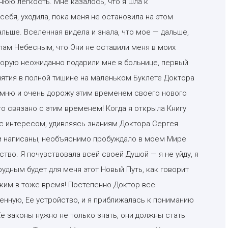
нюю легкость. Мне казалось, что я шла к
ебя, уходила, пока меня не остановила на этом
льше. Вселенная видела и знала, что мое — дальше,
ам Небесным, что Они не оставили меня в моих
оторую неожиданно подарили мне в больнице, первый
анятия в полной тишине на маленьком Буклете Доктора
помню и очень дорожу этим временем своего нового
то связано с этим временем! Когда я открыла Книгу
 с интересом, удивляясь знаниям Доктора Сергея
ыли написаны, необъяснимо пробуждало в моем Мире
тво. Я почувствовала всей своей Душой — я не уйду, я
рудным будет для меня этот Новый Путь, как говорит
дким в тоже время! Постепенно Доктор все
енную, Ее устройство, и я приближалась к пониманию
Ее законы нужно не только знать, они должны стать