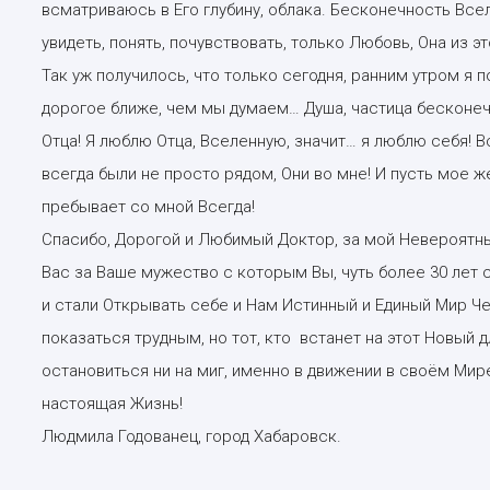
всматриваюсь в Его глубину, облака. Бесконечность Вс
увидеть, понять, почувствовать, только Любовь, Она из э
Так уж получилось, что только сегодня, ранним утром я 
дорогое ближе, чем мы думаем… Душа, частица бесконечн
Отца! Я люблю Отца, Вселенную, значит… я люблю себя! Вс
всегда были не просто рядом, Они во мне! И пусть мое 
пребывает со мной Всегда!
Спасибо, Дорогой и Любимый Доктор, за мой Невероятны
Вас за Ваше мужество с которым Вы, чуть более 30 лет 
и стали Открывать себе и Нам Истинный и Единый Мир Че
показаться трудным, но тот, кто встанет на этот Новый д
остановиться ни на миг, именно в движении в своём Мире
настоящая Жизнь!
Людмила Годованец, город Хабаровск.