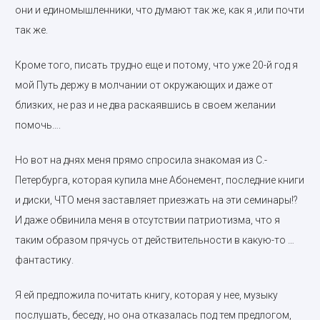
они и единомышленники, что думают так же, как я ,или почти
так же.
Кроме того, писать трудно еще и потому, что уже 20-й год я
мой Путь держу в молчании от окружающих и даже от
близких, не раз и не два раскаявшись в своем желании
помочь….
Но вот на днях меня прямо спросила знакомая из С.-
Петербурга, которая купила мне Абонемент, последние книги
и диски, ЧТО меня заставляет приезжать на эти семинары!?
И даже обвинила меня в отсутствии патриотизма, что я
таким образом прячусь от действительности в какую-то …
фантастику.
Я ей предложила почитать книгу, которая у нее, музыку
послушать, беседу, но она отказалась под тем предлогом,