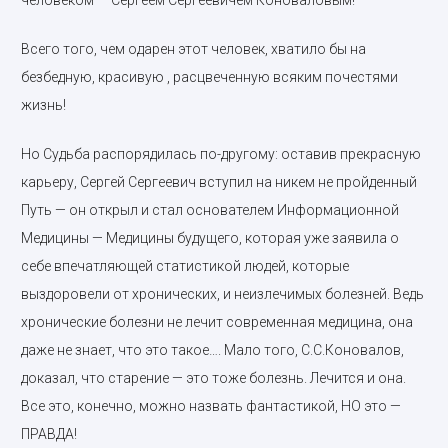
человеком — Сергеем Сергеевичем Коноваловым!
Всего того, чем одарен этот человек, хватило бы на
безбедную, красивую , расцвеченную всяким почестями
жизнь!
Но Судьба распорядилась по-другому: оставив прекрасную
карьеру, Сергей Сергеевич вступил на никем не пройденный
Путь — он открыл и стал основателем Информационной
Медицины — Медицины будущего, которая уже заявила о
себе впечатляющей статистикой людей, которые
выздоровели от хронических, и неизлечимых болезней. Ведь
хронические болезни не лечит современная медицина, она
даже не знает, что это такое…. Мало того, С.С.Коновалов,
доказал, что старение — это тоже болезнь. Лечится и она.
Все это, конечно, можно назвать фантастикой, НО это —
ПРАВДА!