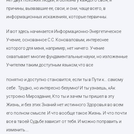
нет двух похожих людей, и болезнь у каждого своя, и
причины, вызвавшие ее, свои, и они, чаще всего, в
информационных искажениях, которые первичны.
И вот здесь начинается Информационно-Энергетическое
Учение, основанное С.С. Коноваловым, интереснее
которого для меня, например, нет ничего. Учение
охватывает многие фундаментальные науки, но изложенные
Учителем таким доступным языком,что все
понятно и доступно становится, если ты в Пути к… самому
себе . Трудно, но интересно безумно! И ты узнаешь, кАк
устроено Мироздание, Кто ты и зачем ты пришел в эту
Жизнь, и без этих Знаний нет истинного Здоровья во всем
его полном смысле. И что вообще такое Жизнь. И что почти
все в твоей Судьбе зависит от тебя. И можно поправить и
изменить….