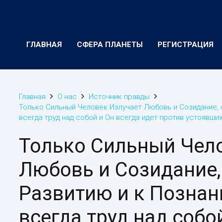
ГЛАВНАЯ
СФЕРА ПЛАНЕТЫ
РЕГИСТРАЦИЯ
Главная
О нас
Источник правды
Только Сильный Человек Излучает Любовь и Созидание, с
всегда труд над собой и Он всегда идет против устоявш
Только Сильный Чел
Любовь и Созидание,
Развитию и к Познани
всегда труд над собо