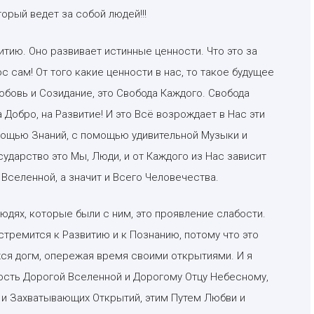
рый ведет за собой людей!!!
итию. Оно развивает истинные ценности. Что это за
 сам! От того какие ценности в нас, то такое будущее
Любовь и Созидание, это Свобода Каждого. Свобода
 Добро, на Развитие! И это Всё возрождает в Нас эти
ощью Знаний, с помощью удивительной Музыки и
ударство это Мы, Люди, и от Каждого из Нас зависит
Вселенной, а значит и Всего Человечества.
людях, которые были с ним, это проявление слабости.
тремится к Развитию и к Познанию, потому что это
ихся догм, опережая время своими открытиями. И я
сть Дорогой Вселенной и Дорогому Отцу Небесному,
я и Захватывающих Открытий, этим Путем Любви и