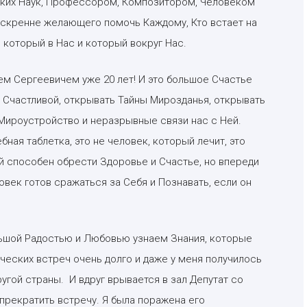
ких Наук, Профессором, Композитором, Человеком
кренне желающего помочь Каждому, Кто встает на
, который в Нас и который вокруг Нас.
ем Сергеевичем уже 20 лет! И это большое Счастье
 Счастливой, открывать Тайны Мирозданья, открывать
Мироустройство и неразрывные связи нас с Ней.
ная таблетка, это не человек, который лечит, это
й способен обрести Здоровье и Счастье, но впереди
овек готов сражаться за Себя и Познавать, если он
ольшой Радостью и Любовью узнаем Знания, которые
ческих встреч очень долго и даже у меня получилось
другой страны. И вдруг врывается в зал Депутат со
рекратить встречу. Я была поражена его