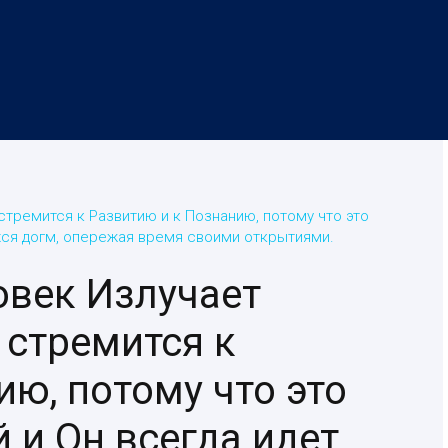
тремится к Развитию и к Познанию, потому что это
ихся догм, опережая время своими открытиями.
овек Излучает
 стремится к
ю, потому что это
й и Он всегда идет