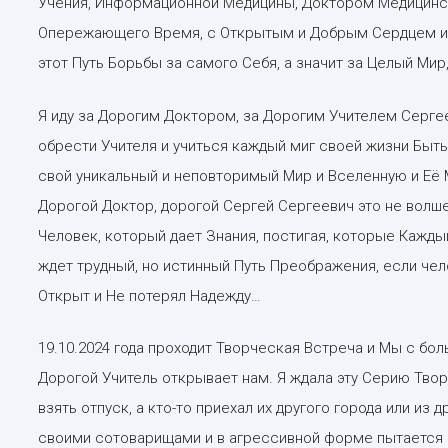
Учения, Информационной Медицины, Доктором Медицинс
Опережающего Время, с Открытым и Добрым Сердцем ис
этот Путь Борьбы за самого Себя, а значит за Целый Мир
Я иду за Дорогим Доктором, за Дорогим Учителем Серге
обрести Учителя и учиться каждый миг своей жизни Быть
свой уникальный и неповторимый Мир и Вселенную и Её 
Дорогой Доктор, дорогой Сергей Сергеевич это не волшеб
Человек, который дает Знания, постигая, которые Кажды
ждет трудный, но истинный Путь Преображения, если чел
Открыт и Не потерял Надежду…
19.10.2024 года проходит Творческая Встреча и Мы с б
Дорогой Учитель открывает нам. Я ждала эту Серию Твор
взять отпуск, а кто-то приехал их другого города или из 
своими сотоварищами и в агрессивной форме пытается п