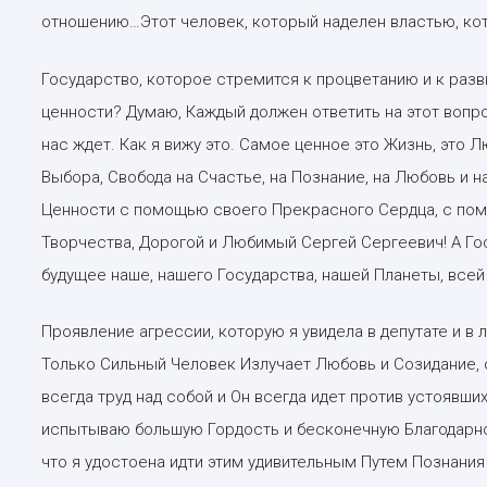
отношению…Этот человек, который наделен властью, кото
Государство, которое стремится к процветанию и к разв
ценности? Думаю, Каждый должен ответить на этот вопрос
нас ждет. Как я вижу это. Самое ценное это Жизнь, это 
Выбора, Свобода на Счастье, на Познание, на Любовь и на
Ценности с помощью своего Прекрасного Сердца, с пом
Творчества, Дорогой и Любимый Сергей Сергеевич! А Гос
будущее наше, нашего Государства, нашей Планеты, всей 
Проявление агрессии, которую я увидела в депутате и в 
Только Сильный Человек Излучает Любовь и Созидание, с
всегда труд над собой и Он всегда идет против устоявш
испытываю большую Гордость и бесконечную Благодарно
что я удостоена идти этим удивительным Путем Познани