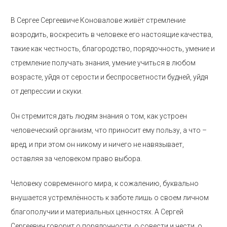
В Сергее Сергеевиче Коновалове живёт стремление
возродить, воскресить в человеке его настоящие качества,
такие как честность, благородство, порядочность, умение и
стремление получать знания, умение учиться в любом
возрасте, уйдя от серости и беспросветности будней, уйдя
от депрессии и скуки.
Он стремится дать людям знания о том, как устроен
человеческий организм, что приносит ему пользу, а что –
вред, и при этом он никому и ничего не навязывает,
оставляя за человеком право выбора.
Человеку современного мира, к сожалению, буквально
внушается устремлённость к заботе лишь о своем личном
благополучии и материальных ценностях. А Сергей
Сергеевич говорит о порядочности, о совести и чести, о