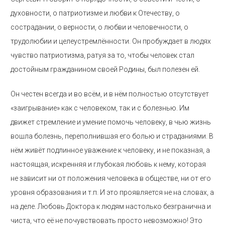
духовности, о патриотизме и любви к Отечеству, о
сострадании, о верности, о любви и человечности, о
трудолюбии и целеустремлённости. Он пробуждает в людях
чувство патриотизма, ратуя за то, чтобы человек стал
достойным гражданином своей Родины, был полезен ей.
Он честен всегда и во всём, и в нём полностью отсутствует
«заигрывание» как с человеком, так и с болезнью. Им
движет стремление и умение помочь человеку, в чью жизнь
вошла болезнь, переполнившая его болью и страданиями. В
нём живёт подлинное уважение к человеку, и не показная, а
настоящая, искренняя и глубокая любовь к нему, которая
не зависит ни от положения человека в обществе, ни от его
уровня образования и т.п. И это проявляется не на словах, а
на деле. Любовь Доктора к людям настолько безгранична и
чиста, что её не почувствовать просто невозможно! Это