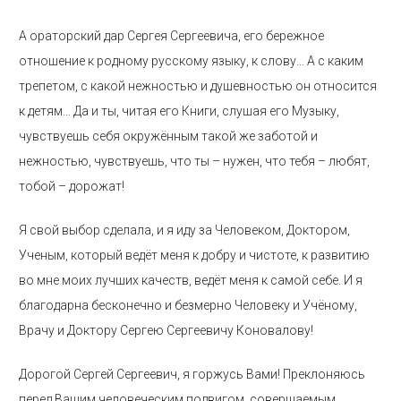
А ораторский дар Сергея Сергеевича, его бережное
отношение к родному русскому языку, к слову… А с каким
трепетом, с какой нежностью и душевностью он относится
к детям… Да и ты, читая его Книги, слушая его Музыку,
чувствуешь себя окружённым такой же заботой и
нежностью, чувствуешь, что ты – нужен, что тебя – любят,
тобой – дорожат!
Я свой выбор сделала, и я иду за Человеком, Доктором,
Ученым, который ведёт меня к добру и чистоте, к развитию
во мне моих лучших качеств, ведёт меня к самой себе. И я
благодарна бесконечно и безмерно Человеку и Учёному,
Врачу и Доктору Сергею Сергеевичу Коновалову!
Дорогой Сергей Сергеевич, я горжусь Вами! Преклоняюсь
перед Вашим человеческим подвигом, совершаемым