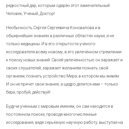
редкостный дар, которым одарён этот замечательный
Человек, Учёный, Доктор!
Необычность Сергея Сергеевича Коновалова и в
обширнейших знаниях в различных областях науки, и не
только медицины. И в его открытости учёного-
исследователя всему новому, в его увлечённом стремлении
к поиску новых знаний. Своей увлечённостью он заражает и
своих слушателей, заражает желанием познать свой
организм, познать устройство Мира, в котором мы живём.
И он не прячет свои знания, а щедро делится ими – только
бери, пробуй, действуй!
Будучи ученным с мировым именем, он сам находится в
постоянном поиске, проводя многочисленные
исследования, ведя серьёзную научную работу, выступая на