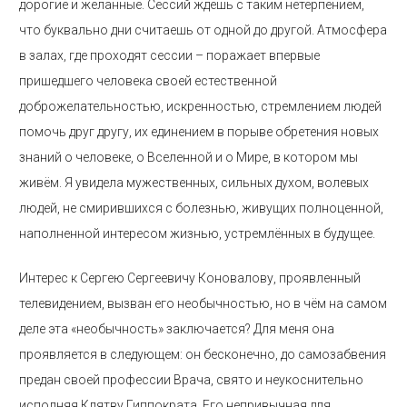
дорогие и желанные. Сессий ждёшь с таким нетерпением,
что буквально дни считаешь от одной до другой. Атмосфера
в залах, где проходят сессии – поражает впервые
пришедшего человека своей естественной
доброжелательностью, искренностью, стремлением людей
помочь друг другу, их единением в порыве обретения новых
знаний о человеке, о Вселенной и о Мире, в котором мы
живём. Я увидела мужественных, сильных духом, волевых
людей, не смирившихся с болезнью, живущих полноценной,
наполненной интересом жизнью, устремлённых в будущее.
Интерес к Сергею Сергеевичу Коновалову, проявленный
телевидением, вызван его необычностью, но в чём на самом
деле эта «необычность» заключается? Для меня она
проявляется в следующем: он бесконечно, до самозабвения
предан своей профессии Врача, свято и неукоснительно
исполняя Клятву Гиппократа. Его непривычная для