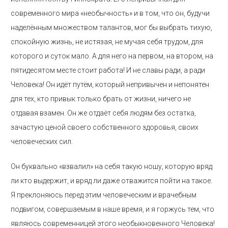
современного мира «необычность» и в том, что он, будучи
наделённым множеством талантов, мог бы выбрать тихую,
спокойную жизнь, не истязая, не мучая себя трудом, для
которого и суток мало. А для него на первом, на втором, на
пятидесятом месте стоит работа! И не славы ради, а ради
Человека! Он идёт путём, который непривычен и непонятен
для тех, кто привык только брать от жизни, ничего не
отдавая взамен. Он же отдаёт себя людям без остатка,
зачастую ценой своего собственного здоровья, своих
человеческих сил.
Он буквально «взвалил» на себя такую ношу, которую вряд
ли кто выдержит, и вряд ли даже отважится пойти на такое.
Я преклоняюсь перед этим человеческим и врачебным
подвигом, совершаемым в наше время, и я горжусь тем, что
являюсь современницей этого необыкновенного Человека!