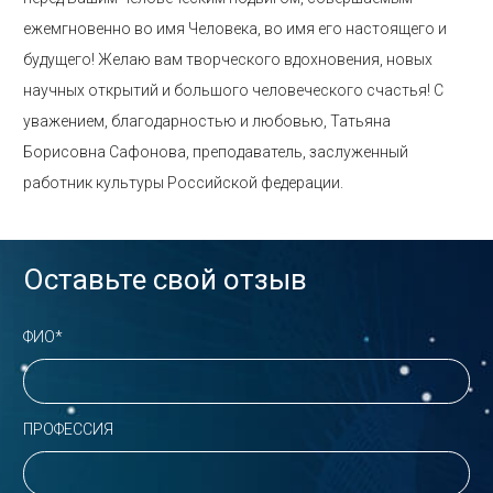
ежемгновенно во имя Человека, во имя его настоящего и
будущего! Желаю вам творческого вдохновения, новых
научных открытий и большого человеческого счастья! С
уважением, благодарностью и любовью, Татьяна
Борисовна Сафонова, преподаватель, заслуженный
работник культуры Российской федерации.
Оставьте свой отзыв
ФИО*
ПРОФЕССИЯ