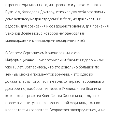
страница удивительного, интересного и увлекательного
Пути. И я, благодаря Доктору, открыла для себя, что жизнь
дана человеку не для страданий и боли, но для счастья и
радости, для созидания и совершенствования, для познания
Законов Вселенной, с которой человек связан
миллиардами и миллиардами невидимых нитей.
С Сергеем Сергеевичем Коноваловым, с его
Информационно — энергетическим Учение я иду по жизни
уже 15 лет. Согласитесь, что это довольно большой по
земным меркам промежуток времени, и это одно из
доказательств того, что я не только не разочаровалась в
Докторе, но, наоборот, интерес к Учению, к тем Знаниям,
которые я черпаю из Книг Сергея Сергеевича, получаю на
сессиях Института информационной медицины, только
возрастает и возрастает. Возрастает жажда учиться, и, не