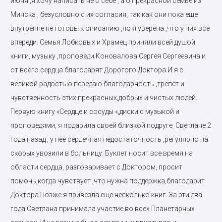
июня ,я хочу написать не о себе , а о прекрасной семье из
Минска , безусловно с их согласия, так как они пока еще
внутренне не готовы к описанию ,но я уверена ,что у них все
впереди. Семья Лобковых и Храмец приняли всей душой
книги, музыку ,проповеди Коновалова Сергея Сергеевича и
от всего сердца благодарят Дорогого Доктора.И я с
великой радостью передаю благодарность ,трепет и
чувственность этих прекрасных,добрых и чистых людей.
Первую книгу «Сердце и сосуды «,диски с музыкой и
проповедями, я подарила своей близкой подруге Светлане 2
года назад , у нее сердечная недостаточность ,регулярно на
скорых увозили в больницу. Буклет носит все время на
области сердца, разговаривает с Доктором, просит
помочь,когда чувствует ,что нужна поддержка,благодарит
Доктора.Позже я привезла еще несколько книг. За эти два
года Светлана принимала участие во всех Планетарных