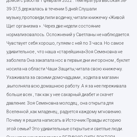
домой с работы 1 февраля 2022 . Температура высокая 38-
39-37,5 держалась в течении 5 дней.Слушали
музыку,проповеди,пили водичку,читали книжечку «Живой
Щит организма » . Через две недели состояние
нормализовалось. Осложнений у Светланы не наблюдается.
Чувствует себя хорошо, гуляем с ней по 3 часа. Но самое
удивительное , что наша «старейшина»Зоя Семеновна не
заболела Она закапала нос в первые дни ингороном , буклет
носила на области Чаши Защиты,читала свою книжечку.
Ухаживала за своими домочадцами , ходила в магазин
,выполняла всю домашнюю работу. А я за нее переживала
больше всех , так как у нее сахарный диабет и скачет
давление. Зоя Семеновна молодец , она открыта для
Вселенной ,как младенец , радуется каждому мгновению.
Почему я решила написать в Источник Правды историю
этой семьи? Это удивительные открытые и светлые люди.