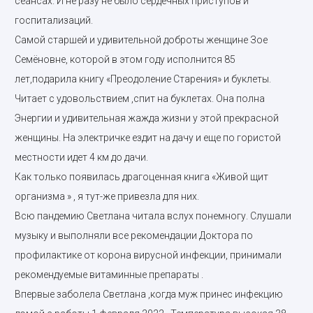
сеансах. И не разу не было сердечных приступов и
госпитализаций.
Самой старшей и удивительной доброты женщине Зое
Семёновне, которой в этом году исполнится 85
лет,подарила книгу «Преодоление Старения» и буклеты.
Читает с удовольствием ,спит на буклетах. Она полна
Энергии и удивительная жажда жизни у этой прекрасной
женщины. На электричке ездит на дачу и еще по гористой
местности идет 4 км до дачи.
Как только появилась драгоценная книга «Живой щит
организма » , я тут-же привезла для них.
Всю пандемию Светлана читала вслух понемногу. Слушали
музыку и выполняли все рекомендации Доктора по
профилактике от корона вирусной инфекции, принимали
рекомендуемые витаминные препараты .
Впервые заболела Светлана ,когда муж принес инфекцию