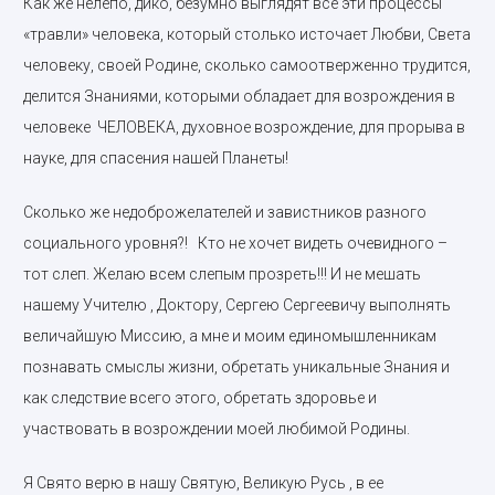
Как же нелепо, дико, безумно выглядят все эти процессы
«травли» человека, который столько источает Любви, Света
человеку, своей Родине, сколько самоотверженно трудится,
делится Знаниями, которыми обладает для возрождения в
человеке ЧЕЛОВЕКА, духовное возрождение, для прорыва в
науке, для спасения нашей Планеты!
Сколько же недоброжелателей и завистников разного
социального уровня?! Кто не хочет видеть очевидного –
тот слеп. Желаю всем слепым прозреть!!! И не мешать
нашему Учителю , Доктору, Сергею Сергеевичу выполнять
величайшую Миссию, а мне и моим единомышленникам
познавать смыслы жизни, обретать уникальные Знания и
как следствие всего этого, обретать здоровье и
участвовать в возрождении моей любимой Родины.
Я Свято верю в нашу Святую, Великую Русь , в ее