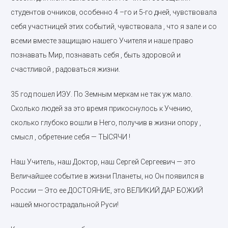
студентов очников, особенно 4 –го и 5-го дней, чувствовала
себя участницей этих событий, чувствовала , что я зале и со
всеми вместе защищаю нашего Учителя и наше право
познавать Мир, познавать себя , быть здоровой и
счастливой , радоваться жизни.
35 год пошел ИЭУ. По Земным меркам не так уж мало.
Сколько людей за это время прикоснулось к Учению,
сколько глубоко вошли в Него, получив в жизни опору ,
смысл , обретение себя — ТЫСЯЧИ !
Наш Учитель, наш Доктор, наш Сергей Сергеевич — это
Величайшее событие в жизни Планеты, но Он появился в
России — Это ее ДОСТОЯНИЕ, это ВЕЛИКИЙ ДАР БОЖИЙ
нашей многострадальной Руси!