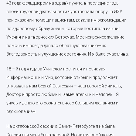
43 года фельдшером на здрав\ пункте, в последние годы
своей трудовой деятельности чувствовала опору в ИЭУ
при оказании помощи пациентам, давала им рекомендации
по здоровому образу жизни, которые постигала из книг
Учения и на творческих Встречах. Мое искреннее желание
помочь им всегда давало обратную реакцию—их
благодарность и улучшение состояния. И я была счастлива.
18 – й год я иду за Учителем постигая и познавая
Информационный Мир, который открыл и продолжает
открывать нам Сергей Сергеевич – наш дорогой Учитель,
Доктор и просто любимый , замечательный Человек. Я
учусь и делаю это сознательно, с большим желанием и
вдохновением.
На октябрьской сессии в Санкт- Петербурге я не была.
Сессия для меня была заочной. Но читая сообщения