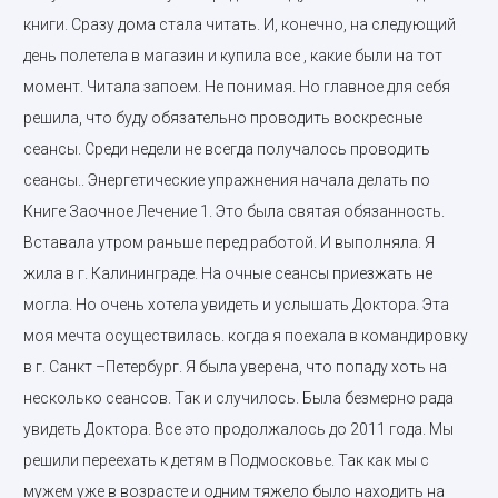
книги. Сразу дома стала читать. И, конечно, на следующий
день полетела в магазин и купила все , какие были на тот
момент. Читала запоем. Не понимая. Но главное для себя
решила, что буду обязательно проводить воскресные
сеансы. Среди недели не всегда получалось проводить
сеансы.. Энергетические упражнения начала делать по
Книге Заочное Лечение 1. Это была святая обязанность.
Вставала утром раньше перед работой. И выполняла. Я
жила в г. Калининграде. На очные сеансы приезжать не
могла. Но очень хотела увидеть и услышать Доктора. Эта
моя мечта осуществилась. когда я поехала в командировку
в г. Санкт –Петербург. Я была уверена, что попаду хоть на
несколько сеансов. Так и случилось. Была безмерно рада
увидеть Доктора. Все это продолжалось до 2011 года. Мы
решили переехать к детям в Подмосковье. Так как мы с
мужем уже в возрасте и одним тяжело было находить на