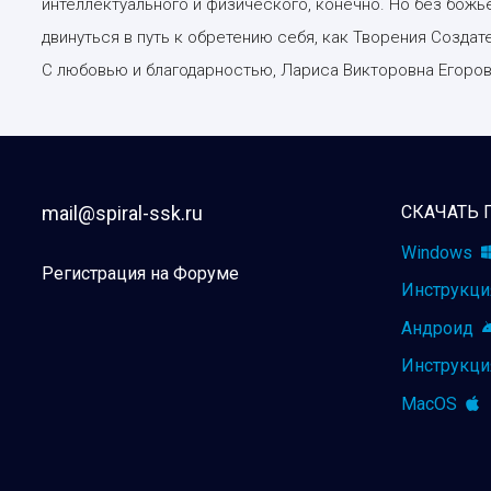
интеллектуального и физического, конечно. Но без божье
двинуться в путь к обретению себя, как Творения Создат
С любовью и благодарностью, Лариса Викторовна Егоров
mail@spiral-ssk.ru
СКАЧАТЬ 
Windows
Регистрация на Форуме
Инструкци
Андроид
Инструкци
MacOS