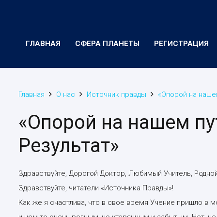
ГЛАВНАЯ
СФЕРА ПЛАНЕТЫ
РЕГИСТРАЦИЯ
Главная
О нас
Источник правды
«Опорой на наше
«Опорой на нашем пу
Результат»
Здравствуйте, Дорогой Доктор, Любимый Учитель, Родн
Здравствуйте, читатели «Источника Правды»!
Как же я счастлива, что в свое время Учение пришло в 
и чем-то очень родным, но утерянным и забытым. Нет, не