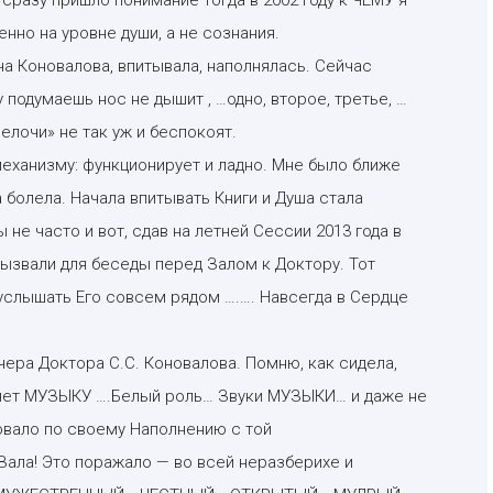
но на уровне души, а не сознания.
ча Коновалова, впитывала, наполнялась. Сейчас
 подумаешь нос не дышит , …одно, второе, третье, …
елочи» не так уж и беспокоят.
еханизму: функционирует и ладно. Мне было ближе
 болела. Начала впитывать Книги и Душа стала
 не часто и вот, сдав на летней Сессии 2013 года в
ызвали для беседы перед Залом к Доктору. Тот
и услышать Его совсем рядом ….…. Навсегда в Сердце
чера Доктора С.С. Коновалова. Помню, как сидела,
няет МУЗЫКУ ….Белый роль… Звуки МУЗЫКИ… и даже не
овало по своему Наполнению с той
Зала! Это поражало — во всей неразберихе и