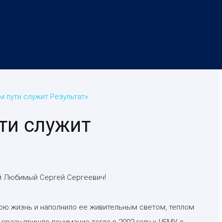
м пути служит Результат»
ти служит
ой Любимый Сергей Сергеевич!
мою жизнь и наполнило ее живительным светом, теплом
 сразу пришло понимание тогда в 2002 году к ЧЕМУ я