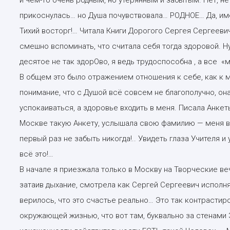
прикоснулась… но Душа почувствовала… РОДНОЕ… Да, имен
Тихий восторг!… Читала Книги Дорогого Сергея Сергееви
смешно вспоминать, что считала себя тогда здоровой. Ну
десятое не так здорОво, я ведь трудоспособна , а все «м
В общем это было отражением отношения к себе, как к м
понимание, что с Душой всё совсем не благополучно, она
успокаиваться, а здоровье входить в меня. Писала Анкеты
Москве такую Анкету, услышала свою фамилию — меня в
первый раз не забыть никогда!.. Увидеть глаза Учителя 
всё это!…
В начале я приезжала только в Москву на Творческие ве
затаив дыхание, смотрела как Сергей Сергеевич испол
верилось, что это счастье реально… Это так контрастир
окружающей жизнью, что вот там, буквально за стенами 