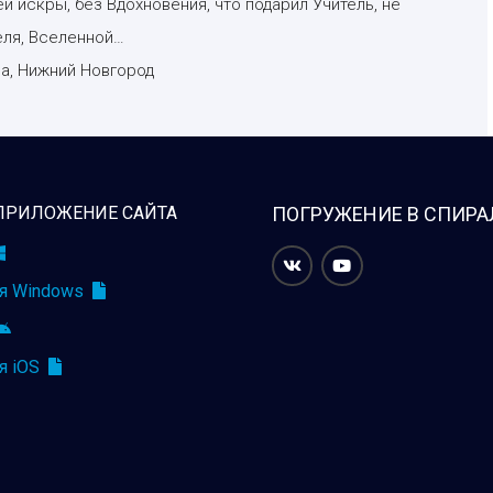
й искры, без Вдохновения, что подарил Учитель, не
еля, Вселенной…
а, Нижний Новгород
ПРИЛОЖЕНИЕ САЙТА
ПОГРУЖЕНИЕ В СПИРА
я Windows
я iOS