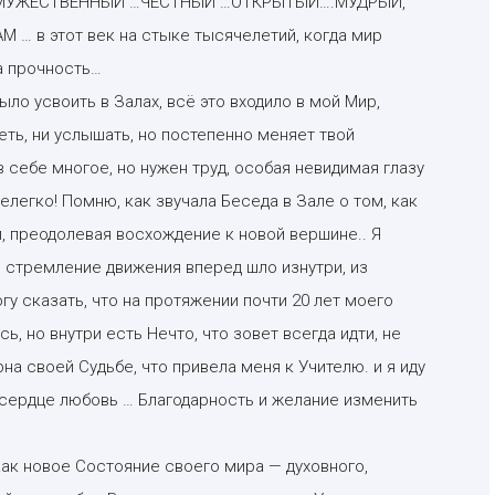
 — МУЖЕСТВЕННЫЙ …ЧЕСТНЫЙ …ОТКРЫТЫЙ….МУДРЫЙ,
… в этот век на стыке тысячелетий, когда мир
а прочность…
ыло усвоить в Залах, всё это входило в мой Мир,
еть, ни услышать, но постепенно меняет твой
 себе многое, но нужен труд, особая невидимая глазу
елегко! Помню, как звучала Беседа в Зале о том, как
и, преодолевая восхождение к новой вершине.. Я
но стремление движения вперед шло изнутри, из
огу сказать, что на протяжении почти 20 лет моего
ь, но внутри есть Нечто, что зовет всегда идти, не
рна своей Судьбе, что привела меня к Учителю. и я иду
в сердце любовь … Благодарность и желание изменить
как новое Состояние своего мира — духовного,