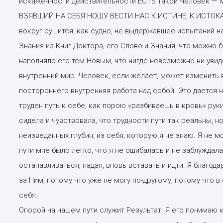
искаженности действительности ЕСТЬ такой Человек
ВЗЯВШИЙ НА СЕБЯ НОШУ ВЕСТИ НАС К ИСТИНЕ, К ИСТОКАМ 
вокруг рушится, как судно, не выдержавшее испытаний н
Знания из Книг Доктора, его Слово и Знания, что можно б
наполняло его тем Новым, что нигде невозможно ни увид
внутренний мир. Человек, если желает, может изменить в
постороннего внутренняя работа над собой. Это дается н
труден путь к себе, как порою «разбиваешь в кровь» рук
сидела и чувствовала, что трудности пути так реальны, 
неизведанных глубин, из себя, которую я не знаю. Я не м
пути мне было легко, что я не ошибалась и не заблуждалас
останавливаться, падая, вновь вставать и идти. Я благода
за Ним, потому что уже не могу по-другому, потому что 
себя.
Опорой на нашем пути служит Результат. Я его понимаю 