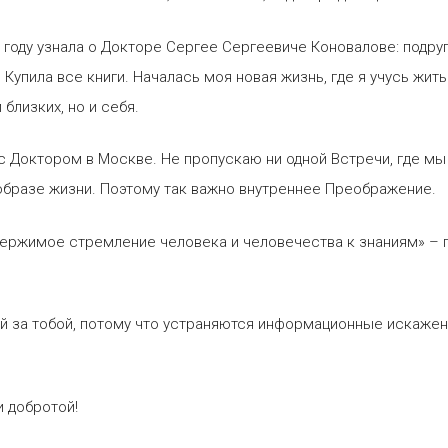
04 году узнала о Докторе Сергее Сергеевиче Коновалове: подру
. Купила все книги. Началась моя новая жизнь, где я учусь жит
близких, но и себя.
с Доктором в Москве. Не пропускаю ни одной Встречи, где мы
 образе жизни. Поэтому так важно внутреннее Преображение.
удержимое стремление человека и человечества к знаниям» – 
ий за тобой, потому что устраняются информационные искажен
и добротой!