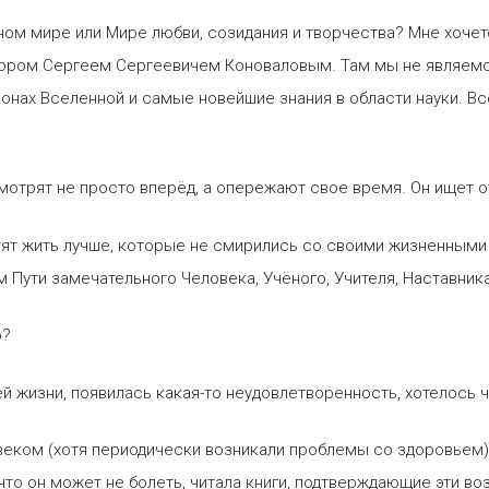
ном мире или Мире любви, созидания и творчества? Мне хочет
ктором Сергеем Сергеевичем Коноваловым. Там мы не являем
аконах Вселенной и самые новейшие знания в области науки. В
мотрят не просто вперёд, а опережают свое время. Он ищет 
ят жить лучше, которые не смирились со своими жизненными п
м Пути замечательного Человека, Учёного, Учителя, Наставника
ю?
й жизни, появилась какая-то неудовлетворенность, хотелось ч
еком (хотя периодически возникали проблемы со здоровьем).
что он может не болеть, читала книги, подтверждающие эти в