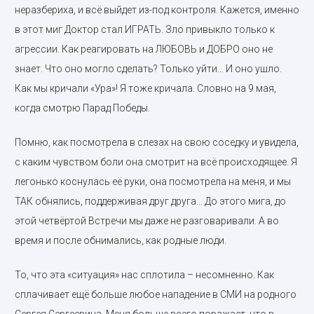
неразбериха, и всё выйдет из-под контроля. Кажется, именно
в этот миг Доктор стал ИГРАТЬ. Зло привыкло только к
агрессии. Как реагировать на ЛЮБОВЬ и ДОБРО оно не
знает. Что оно могло сделать? Только уйти… И оно ушло.
Как мы кричали «Ура»! Я тоже кричала. Словно на 9 мая,
когда смотрю Парад Победы.
Помню, как посмотрела в слезах на свою соседку и увидела,
с каким чувством боли она смотрит на всё происходящее. Я
легонько коснулась её руки, она посмотрела на меня, и мы
ТАК обнялись, поддерживая друг друга… До этого мига, до
этой четвёртой Встречи мы даже не разговаривали. А во
время и после обнимались, как родные люди.
То, что эта «ситуация» нас сплотила – несомненно. Как
сплачивает ещё больше любое нападение в СМИ на родного