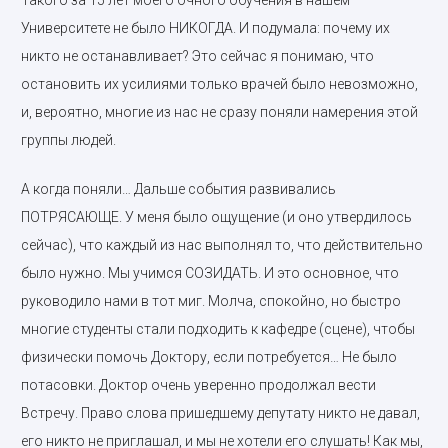
Такого за 15 лет моего очного обучения в нашем
Университете не было НИКОГДА. И подумала: почему их
никто не останавливает? Это сейчас я понимаю, что
остановить их усилиями только врачей было невозможно,
и, вероятно, многие из нас не сразу поняли намерения этой
группы людей.
А когда поняли… Дальше события развивались
ПОТРЯСАЮЩЕ. У меня было ощущение (и оно утвердилось
сейчас), что каждый из нас выполнял то, что действительно
было нужно. Мы учимся СОЗИДАТЬ. И это основное, что
руководило нами в тот миг. Молча, спокойно, но быстро
многие студенты стали подходить к кафедре (сцене), чтобы
физически помочь Доктору, если потребуется… Не было
потасовки. Доктор очень уверенно продолжал вести
Встречу. Право слова пришедшему депутату никто не давал,
его никто не приглашал, и мы не хотели его слушать! Как мы,