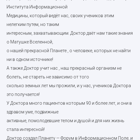
Института Информационной
Медицины, который ведёт нас, своих учеников этим
нелегким путем, но таким
интересным, захватывающим. Доктор даёт нам такие знания
о Матушке Вселенной,
о нашей прекрасной Планете , о человеке, которых не найти
ни в одном источнике!
А также Доктор учит нас , наш прекрасный организм не
болеть, не стареть не зависимо от того
сколько земных лет мы прожили, и у нас, учеников Доктора
это получается!
У Доктора много пациентов которым 90 и более лет, и они в
здравом уме, подвижные
активные, помолодевшие телом и душой и для них жизнь
стала интересной!
Доктор создал Планету — Форум в Информационном Поле, и