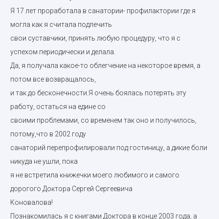
Я 17 лет проработала в санатории- профилактории где я
могла как я считала подлечить
свои суставчики, принять любую процедуру, что я с
успехом периодически и делала.
Да, я получала какое-то облегчение на некоторое время, а
потом все возвращалось,
и так до бесконечности.Я очень боялась потерять эту
работу, остаться на едине со
своими проблемами, со временем так оно и получилось,
потому,что в 2002 году
санаторий перепрофилировали под гостиницу, а дикие боли
никуда не ушли, пока
я не встретила книжечки моего любимого и самого
дорогого Доктора Сергей Сергеевича
Коновалова!
Познакомилась я с книгами Доктора в конце 2003 года, а