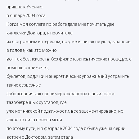
пришла к Учению
в январе 2004 года.
Когда моя коллега по работе дала мне почитать две
книжечки Доктора, я прочитала
их с огромным интересом, но у меня никак не укладывалось
в голове, как это можно
вот так без лекарств, без физиотерапевтических процедур, с
помощью книжечек,
буклетов, водички и энергетических упражнений устранить
такие серьезные
заболевания как например коксартроз с анкилозом
тазобедренных суставов, где
уже нет никакой подвижности, все зацементировано, но
какая то сила повела меня
по этому пути, и в феврале 2004 года я была уже на серии
встреч с Доктором, затем стала