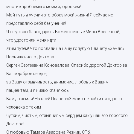
многие проблемы с моим здоровьем!
Мой путь в учении это образ моей жизни! Я сейчас не
представляю себя без учения!
Я не устаю благодарить Божественные Миры Вселенной,
что удостоили меня идти
этим путем! Что послали на нашу голубую Планету «Земля»
Посвященного Доктора
Сергей Сергеевича Коновалова! Спасибо дорогой Доктор за
Ваше доброе сердце,
за Вашу отзывчивость, внимание, любовь к Вашим
пациентам, и я низко кланяюсь
Вам до земли! На всей Планете»Земля» не найти ни одного
человека с таким
чутким, чистым, отзывчивым сердцем как у нашего дорогого
Доктора!
С любовью Тамара Азаровна Резник, СПб!