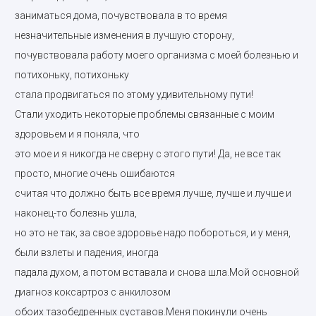
заниматься дома, почувствовала в то время
незначительные изменения в лучшую сторону,
почувствовала работу моего организма с моей болезнью и
потихоньку, потихоньку
стала продвигаться по этому удивительному пути!
Стали уходить некоторые проблемы связанные с моим
здоровьем и я поняла, что
это мое и я никогда не сверну с этого пути! Да, не все так
просто, многие очень ошибаются
считая что должно быть все время лучше, лучше и лучше и
наконец-то болезнь ушла,
но это не так, за свое здоровье надо побороться, и у меня,
были взлеты и падения, иногда
падала духом, а потом вставала и снова шла.Мой основной
диагноз коксартроз с анкилозом
обоих тазобедренных суставов.Меня покинули очень