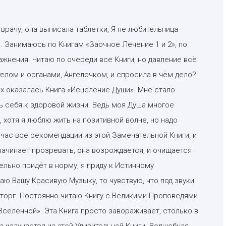
 врачу, она выписала таблетки, Я не любительница
. Занимаюсь по Книгам «Заочное Лечение 1 и 2», по
жнения. Читаю по очереди все Книги, но давление всё
елом и органами, Ангелочком, и спросила в чём дело?
ах оказалась Книга «Исцеление Души». Мне стало
ь себя к здоровой жизни. Ведь моя Душа многое
 хотя я люблю жить на позитивной волне, но надо
час все рекомендации из этой Замечательной Книги, и
начинает прозревать, она возрождается, и очищается
ельно придёт в норму, я приду к Истинному
ю Вашу Красивую Музыку, то чувствую, что под звуки
сторг. Постоянно читаю Книгу с Великими Проповедями
Вселенной». Эта Книга просто завораживает, столько в