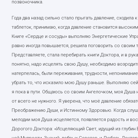
позвоночника.
Года два назад сильно стало прыгать давление, сходила к
таблеток, принимаю, когда давление становится высоким
Книге «Сердце и сосуды» выполняю Энергетические Упра
равно иногда повышается, решила поговорить со своим т
Представляете, стала перебирать книги Доктора, и в рук
понятно, надо исцелять свою Душу, необходимо возродит
натерпелась, были переживания, трудности, непонимание,
убрать то, что исказило мою Душу раньше. Выполняю сей
я пока в пути. Общаюсь со своим Ангелочком, моя Душа 
от всего не нужного. Я уверена, что моё давление обязат
Преображению Души, и Истинному Здоровью. Когда слуша
мелодии моя Душа исцеляется, появляется радость и во
Дорогого Доктора: «Исцеляющий Свет, идущий из глубин 