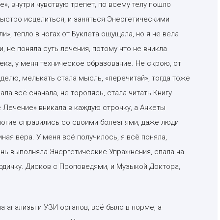
», внутри чувствую трепет, по всему телу пошло
 быстро исцелиться, и заняться Энергетическими
», тепло в ногах от Буклета ощущала, но я не вела
 не поняла суть лечения, потому что не вникла
лека, у меня техническое образование. Не скрою, от
елю, мелькать стала мысль, «перечитай», тогда тоже
ла всё сначала, не торопясь, стала читать Книгу
 Лечение» вникала в каждую строчку, а Анкеты
ногие справились со своими болезнями, даже люди
ная вера. У меня всё получилось, я всё поняла,
день выполняла Энергетические Упражнения, спала на
Водичку. Дисков с Проповедями, и Музыкой Доктора,
а анализы и УЗИ органов, всё было в норме, а