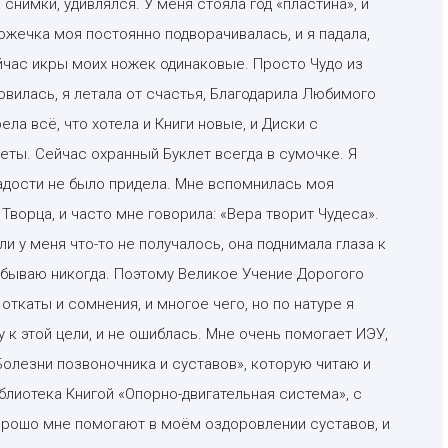
 снимки, удивлялся. У меня стояла год «пластина», и
ожечка моя постоянно подворачивалась, и я падала,
ейчас икры моих ножек одинаковые. Просто Чудо из
овилась, я летала от счастья, Благодарила Любимого
ла всё, что хотела и Книги новые, и Диски с
ты. Сейчас охранный Буклет всегда в сумочке. Я
радости не было придела. Мне вспомнилась моя
Творца, и часто мне говорила: «Вера творит Чудеса».
 у меня что-то не получалось, она поднимала глаза к
 забываю никогда. Поэтому Великое Учение Дорогого
ткаты и сомнения, и многое чего, но по натуре я
 к этой цели, и не ошиблась. Мне очень помогает ИЭУ,
«Болезни позвоночника и суставов», которую читаю и
блиотека Книгой «Опорно-двигательная система», с
орошо мне помогают в моём оздоровлении суставов, и