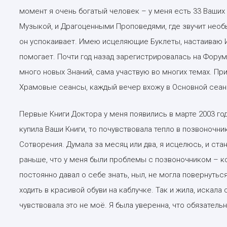
момент я очень богатый человек – у меня есть 33 Ваших
Музыкой, и Драгоценными Проповедями, где звучит необ
он успокаивает. Имею исцеляющие Буклеты, настаиваю 
помогает. Почти год назад зарегистрировалась на Форуме
много новых Знаний, сама участвую во многих темах. П
Храмовые сеансы, каждый вечер вхожу в Основной сеан
Первые Книги Доктора у меня появились в марте 2003 го
купила Ваши Книги, то почувствовала тепло в позвоночник
Сотворения. Думала за месяц или два, я исцелюсь, и ста
раньше, что у меня были проблемы с позвоночником – к
постоянно давал о себе знать, ныл, не могла повернутьс
ходить в красивой обуви на каблучке. Так и жила, искала
чувствовала это не моё. Я была уверенна, что обязательно