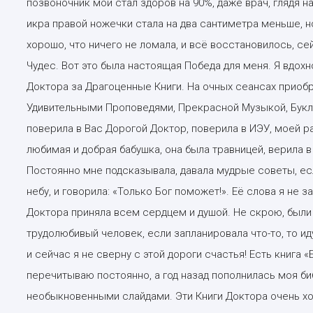
позвоночник мой стал здоров на 90%, даже врач, глядя на
икра правой ножечки стала на два сантиметра меньше, н
хорошо, что ничего не ломала, и всё восстановилось, с
Чудес. Вот это была настоящая Победа для меня. Я вдохн
Доктора за Драгоценные Книги. На очных сеансах приобре
Удивительными Проповедями, Прекрасной Музыкой, Букле
поверила в Вас Дорогой Доктор, поверила в ИЭУ, моей 
любимая и добрая бабушка, она была травницей, верила в 
Постоянно мне подсказывала, давала мудрые советы, если
небу, и говорила: «Только Бог поможет!». Её слова я не
Доктора приняла всем сердцем и душой. Не скрою, были о
трудолюбивый человек, если запланировала что-то, то иду
и сейчас я не сверну с этой дороги счастья! Есть книга 
перечитываю постоянно, а год назад пополнилась моя би
необыкновенными слайдами. Эти Книги Доктора очень х