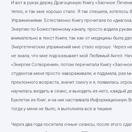
И вот в руках держу Драгоценную Книгу «Заочное Лечение
тепло, и так мне хорошо стало. Я так спешила, хотелось
Упражнениями. Естественно Книгу прочитала по «диагонали
Энергию по Божественному каналу, просто водила руками,
внимательно в текст Книги, так как от медицины была да
Энергетических упражнений мне стало хорошо. Через нед
не знала, что мне подсказывает мой Любимый Ангел. Нача
«Энергия Сотворения», потом перечитала Книгу «Заочное
студентов меня просто завораживали, и подумала, раз м
преклонного возраста, значит смогу и я, появилась огром
научилась входить в сеанс, и выходить из него, каждый 
Буклетах из Книг, и на них настаивала Информационную 
тогда у меня не было, я выполняла всё в тишине.
Через два года посетила очные сеансы, после этого сдал