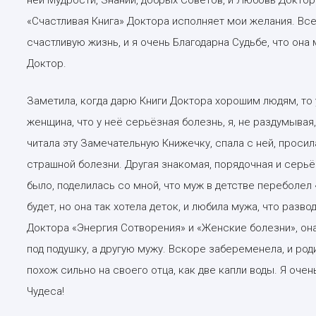
ней Мудрости, Знаний, добрых Советов, и Любовь Доктор
«Счастливая Книга» Доктора исполняет мои желания. Вс
счастливую жизнь, и я очень Благодарна Судьбе, что он
Доктор.
Заметила, когда дарю Книги Доктора хорошим людям, то 
женщина, что у неё серьёзная болезнь, я, не раздумывая,
читала эту Замечательную Книжечку, спала с ней, просил
страшной болезни. Другая знакомая, порядочная и серьёз
было, поделилась со мной, что муж в детстве переболел «
будет, но она так хотела деток, и любила мужа, что разво
Доктора «Энергия Сотворения» и «Женские болезни», она 
под подушку, а другую мужу. Вскоре забеременела, и род
похож сильно на своего отца, как две капли воды. Я оче
Чудеса!