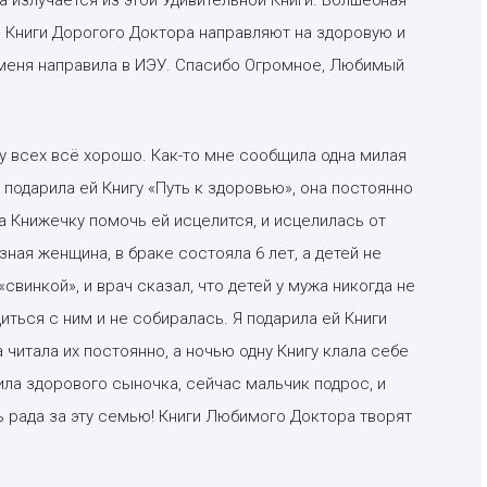
а излучается из этой Удивительной Книги. Волшебная
е Книги Дорогого Доктора направляют на здоровую и
а меня направила в ИЭУ. Спасибо Огромное, Любимый
у всех всё хорошо. Как-то мне сообщила одна милая
 подарила ей Книгу «Путь к здоровью», она постоянно
а Книжечку помочь ей исцелится, и исцелилась от
ная женщина, в браке состояла 6 лет, а детей не
свинкой», и врач сказал, что детей у мужа никогда не
диться с ним и не собиралась. Я подарила ей Книги
читала их постоянно, а ночью одну Книгу клала себе
ила здорового сыночка, сейчас мальчик подрос, и
нь рада за эту семью! Книги Любимого Доктора творят