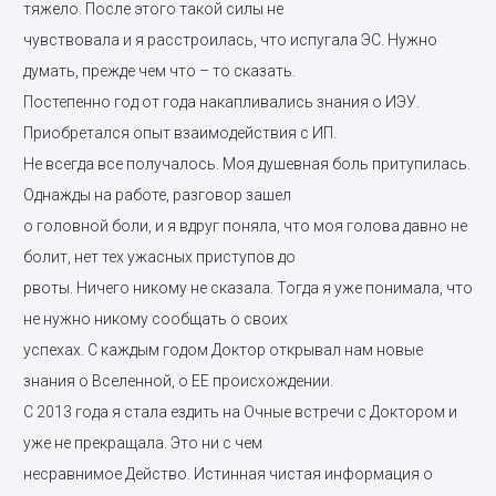
тяжело. После этого такой силы не
чувствовала и я расстроилась, что испугала ЭС. Нужно
думать, прежде чем что – то сказать.
Постепенно год от года накапливались знания о ИЭУ.
Приобретался опыт взаимодействия с ИП.
Не всегда все получалось. Моя душевная боль притупилась.
Однажды на работе, разговор зашел
о головной боли, и я вдруг поняла, что моя голова давно не
болит, нет тех ужасных приступов до
рвоты. Ничего никому не сказала. Тогда я уже понимала, что
не нужно никому сообщать о своих
успехах. С каждым годом Доктор открывал нам новые
знания о Вселенной, о ЕЕ происхождении.
С 2013 года я стала ездить на Очные встречи с Доктором и
уже не прекращала. Это ни с чем
несравнимое Действо. Истинная чистая информация о