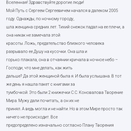
Вселенная! Здравствуйте дорогие люди!
Мой Путь с Сергеем Сергеевичем начался в далеком 2005
году. Однажды, по ночному городу,
шла женщина средних лет. Тихий снежок падал на ее плечи, а
она никак не замечала этой
красоты. Ложь, предательство близкого человека
разрывало ее Душу на кусочки. Она шла и
горько плакала, она в отчаянии кричала в ночное небо –
Господи, что мне делать, как жить
дальше? Да этой женщиной была я. И была услышана. В тот
же день я нашла пакет с книгами за
тумбочкой. Это были 2 книжечки С.С. Коновалова Творение
Мира. Мужу дали почитать, а он их не
принял. А ведь могла и не найти. Но в этом Мире просто так
ничего не происходит. Все
предопределено изначально согласно Плану Творения