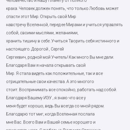
человечество и нашу Планету от полного
краха. Человек должен понять, что только Любовь может
спасти этот Мир. Открыть свой Мир
навстречу Вселенной, перед ее Мирами и учиться управлять
собой, своими мыслями, желаниями,
хранить тишину в себе. Учиться Творить себя истинного и
настоящего. Дорогой , Сергей
Сергеевич, родной мой Учитель! Как много Вы мне дали.
Благодаря Вам я начала открывать свой
Мир. Я стала видеть как положительные, так и все
отрицательные свои качества. А это многого
стоит.
Воспринимать все спокойно, работать над собой.
Благодаря Вашему ИЭУ , я знаю что все у
меня будет хорошо, ведь Вы всегда со мной рядом.
Благодарю тот миг, когда Вселенная послала
мне Вас. Всего Вам и Вашей семье хорошего и