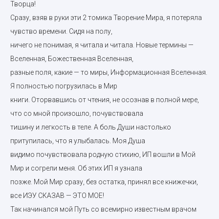
Творца!
Сразу, взяв в руки эти 2 томика Творение Мира, я потеряла
чувство времени. Сидя на полу,
ничего не понимая, я читала и читала. Новые термины —
Вселенная, Божественная Вселенная,
разные поля, какие — то миры, Информационная Вселенная.
Я полностью погрузилась в Мир
книги. Оторвавшись от чтения, не осознав в полной мере,
что со мной произошло, почувствовала
тишину и легкость в теле. А боль Души настолько
притупилась, что я улыбалась. Моя Душа
видимо почувствовала родную стихию, ИП вошли в Мой
Мир и согрели меня. Об этих ИП я узнала
позже. Мой Мир сразу, без остатка, принял все книжечки,
все ИЭУ СКАЗАВ — ЭТО МОЕ!
Так начинался мой Путь со всемирно известным врачом