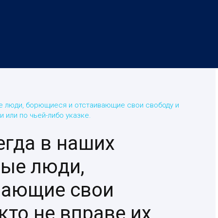
ые люди, борющиеся и отстаивающие свои свободу и
и или по чьей-либо указке.
егда в наших
ные люди,
вающие свои
кто не вправе их