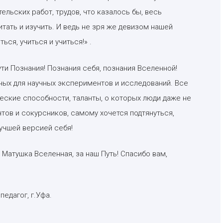
льских работ, трудов, что казалось бы, весь
ать и изучить. И ведь не зря же девизом нашей
ься, учиться и учиться!» .
ти Познания! Познания себя, познания Вселенной!
ных для научных экспериментов и исследований. Все
еские способности, таланты, о которых люди даже не
нтов и сокурсников, самому хочется подтянуться,
учшей версией себя!
 Матушка Вселенная, за наш Путь! Спасибо вам,
едагог, г.Уфа.