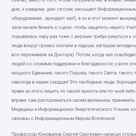
дню, к каждому дню сессии, насыщает Информационными
оборудование , арендует зал!), а он в этот момент выну
зала начали бежать к сцене, чтобы защитить нашего Учите
порывалась пару раз тоже с верхних трибун ринуться к 
люди вокруг громко хлопали в ладоши, заглушая аплодисм
все переживали за Доктора). Потом, когда зал освободил
людей со словами поддержки и благодарности, у всех опя
мощного Единения, такого Порыва, такого Света, такого
навсегда в наших сердцах! Это свободные люди, борющие
праве их этого лишить по своей прихоти или по чьей-либо 
вправе сам распоряжаться своим временем, принимать 
Медицины и Информационно-Энергетического Учения, ко
связаны с Информационным Миром Вселенной.
Профессор Коновалов Сергей Сергеевич написал стольк