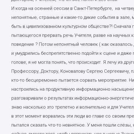
И когда на осенней сессии в Санкт-Петербурге, на четве
непонятные, странные и какие-то дикие события в зале, 
быть в цивилизованном культурном обществе?! Сначала 
пытающегося прервать речь Учителя, разве на научных 
поведение ? Потом непонятный человек ( как оказалось д
и умудрились беспрепятственно подойти к сцене и даже п
голове, я не могла понять, что происходит. Я лечу из др
Профессору, Доктору, Коновалову Сергею Сергеевичу, пл
кто-то бесцеремонно пытается сорвать мероприятие. Ник
настроились на продуктивную информационно насыщенну
разговаривали о результатах информационно-энергетическо
знаю насколько это трепетно и волнительно и для Учителя
в этот момент ворвались эти люди во главе со своим пр
пытался сказать что-то невнятное. У меня пошли слёзы,
сейчас, вместо того, чтобы погружать нас в новые Знани