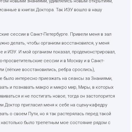
угом новыми знаниями, удивлялись новым открытиям,
санные в книгах Доктора. Так ИЭУ вошло в нашу
ские сессии в Санкт-Петербурге. Привели меня в зал
нужно делать, чтобы организм восстановился, у меня
 и ИЭУ. И мой организм показал, продемонстрировал,
о-просветительские сессии и в Москву и в Санкт-
и (лёгкие восстановились, ребра срослись),
е было интересно приезжать на сеансы за Знаниями,
ать и познавать макро и микро мир, Миры, в которых
виваться и не постигать новое, тогда он застопорится
ии Доктор пригласил меня к себе на сцену-кафедру
ать о своем Пути, но я так растерялась перед такой
а, настолько было трепетным мое состояние рядом с