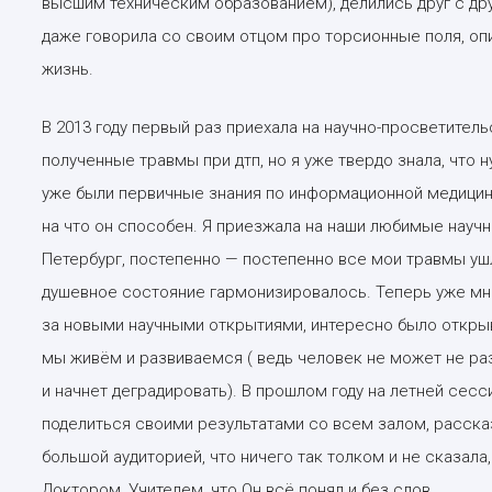
высшим техническим образованием), делились друг с др
даже говорила со своим отцом про торсионные поля, опи
жизнь.
В 2013 году первый раз приехала на научно-просветитель
полученные травмы при дтп, но я уже твердо знала, что 
уже были первичные знания по информационной медицине
на что он способен. Я приезжала на наши любимые научн
Петербург, постепенно — постепенно все мои травмы ушл
душевное состояние гармонизировалось. Теперь уже мн
за новыми научными открытиями, интересно было открыв
мы живём и развиваемся ( ведь человек не может не раз
и начнет деградировать). В прошлом году на летней сесс
поделиться своими результатами со всем залом, рассказ
большой аудиторией, что ничего так толком и не сказал
Доктором, Учителем, что Он всё понял и без слов.