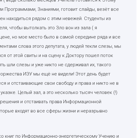
 Программами, Знаниями, готовит слайды, везёт все
жден находиться рядом с этим невежей. Студенты из
ля, чтобы вытолкать это Зло вон из зала ( я
сцене, но мое место было в самой середине ряда и все
ентами слова этого депутата, у людей текли слезы, мы
ся от этой свиты и на сцену к Доктору пошел поток
ть шли слезы и уже никто не сдерживал их, такого
 торжества ИЭУ мы ещё не видели! Этот день будет
ся и отстаивающие свои свободу и права и никто не в
указке. Целый зал, а это несколько тысяч человек (!)
решения и отстаивать права Информационной
торые входят во все сферы жизни и неразрывно
о книг по Информационно-энергетическому Учению и