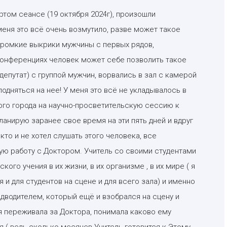
ртом сеансе (19 октября 2024г), произошли
меня это всё очень возмутило, разве может такое
громкие выкрики мужчины с первых рядов,
конференциях человек может себе позволить такое
епутат) с группой мужчин, ворвались в зал с камерой
одняться на нее! У меня это всё не укладывалось в
угого города на научно-просветительскую сессию к
анирую заранее свое время на эти пять дней и вдруг
то и не хотел слушать этого человека, все
ю работу с Доктором. Учитель со своими студентами
го учения в их жизни, в их организме , в их мире ( я
 и для студентов на сцене и для всего зала) и именно
едводителем, который ещё и взобрался на сцену и
 я переживала за Доктора, понимала каково ему
я ( ведь сколько месяцев Учитель готовится к Этому