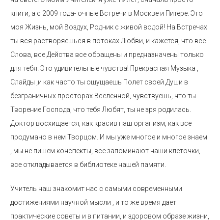
книги, а с 2009 года- очные Встречи в Москве и Питере. Это
моя Жизнь, мой Воздух, Родник с живой водой! На Встречах
ты вся растворяешься в потоках Любви, и кажется, что все
Слова, все Действа все обращены и предназначены только
для тебя. Это удивительные чувства! Прекрасная Музыка ,
Слайды ,и как часто ты ощущаешь Полет своей Души в
безграничных просторах Вселенной, чувствуешь, что ты
Творение Господа, что тебя Любят, ты не зря родилась.
Доктор восхищается, как красив наш организм, как все
продумано в нем Творцом. И мы уже многое и многое знаем
, мы не пишем конспекты, все запоминают наши клеточки,
все откладывается в библиотеке нашей памяти.
Учитель наш знакомит нас с самыми современными
достижениями научной мысли , и то же время дает
практические советы и в питании, и здоровом образе жизни,