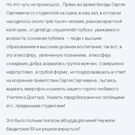
Но это чуть не произошло… Прямо во время беседы Сергея
Сергеевича со студенткой на сцене, в наш зал, в котором
находилось около трёх тысяч человек, разновозрастной
категории , от детей до слушателей глубоко уважаемого
возраста, основная публика — люди с высшим
образованием и высоким уровнем воспитания, так вот, в
эту атмосферу, увлеченную познанием, атмосферу
созидания, добра, ворвалась группа мужчин, совершенно
недопустимо , в грубой форме , не поздоровавшись в ответ
на искреннее приветствие Сергея Сергеевича , пытаясь
вырвать микрофон и унизить нашего горячо любимого
Учителя и Доктора. Унизить перед безгранично любящими
его , преданными студентами!
Это было полным театром абсурда для меня! Неужели
бандитские 90-ые решили вернуться?