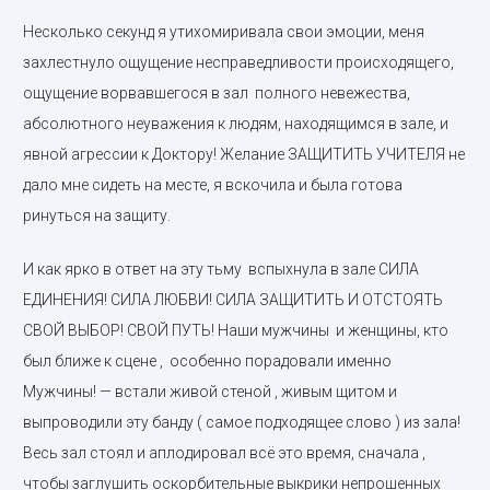
Несколько секунд я утихомиривала свои эмоции, меня
захлестнуло ощущение несправедливости происходящего,
ощущение ворвавшегося в зал полного невежества,
абсолютного неуважения к людям, находящимся в зале, и
явной агрессии к Доктору! Желание ЗАЩИТИТЬ УЧИТЕЛЯ не
дало мне сидеть на месте, я вскочила и была готова
ринуться на защиту.
И как ярко в ответ на эту тьму вспыхнула в зале СИЛА
ЕДИНЕНИЯ! СИЛА ЛЮБВИ! СИЛА ЗАЩИТИТЬ И ОТСТОЯТЬ
СВОЙ ВЫБОР! СВОЙ ПУТЬ! Наши мужчины и женщины, кто
был ближе к сцене , особенно порадовали именно
Мужчины! — встали живой стеной , живым щитом и
выпроводили эту банду ( самое подходящее слово ) из зала!
Весь зал стоял и аплодировал всё это время, сначала ,
чтобы заглушить оскорбительные выкрики непрошенных