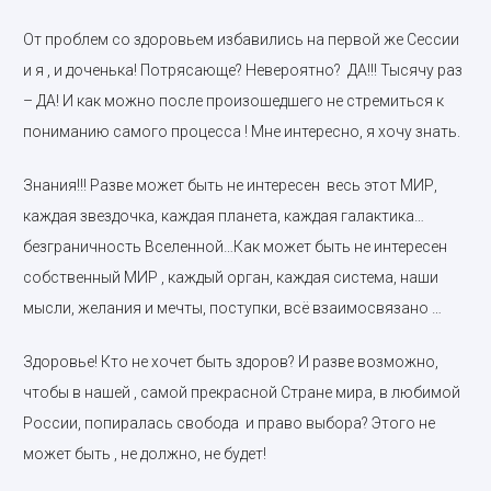
От проблем со здоровьем избавились на первой же Сессии
и я , и доченька! Потрясающе? Невероятно? ДА!!! Тысячу раз
– ДА! И как можно после произошедшего не стремиться к
пониманию самого процесса ! Мне интересно, я хочу знать.
Знания!!! Разве может быть не интересен весь этот МИР,
каждая звездочка, каждая планета, каждая галактика…
безграничность Вселенной…Как может быть не интересен
собственный МИР , каждый орган, каждая система, наши
мысли, желания и мечты, поступки, всё взаимосвязано …
Здоровье! Кто не хочет быть здоров? И разве возможно,
чтобы в нашей , самой прекрасной Стране мира, в любимой
России, попиралась свобода и право выбора? Этого не
может быть , не должно, не будет!