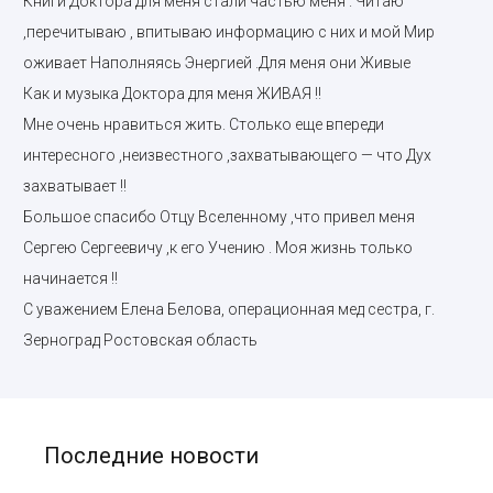
Книги Доктора для меня стали частью меня . Читаю
,перечитываю , впитываю информацию с них и мой Мир
оживает Наполняясь Энергией .Для меня они Живые
Как и музыка Доктора для меня ЖИВАЯ !!
Мне очень нравиться жить. Столько еще впереди
интересного ,неизвестного ,захватывающего — что Дух
захватывает !!
Большое спасибо Отцу Вселенному ,что привел меня
Сергею Сергеевичу ,к его Учению . Моя жизнь только
начинается !!
С уважением Елена Белова, операционная мед сестра, г.
Зерноград Ростовская область
Последние новости