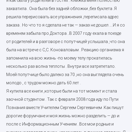
я как была у родителей в гостях . Книжка меня полностью
захватила . Она была без задней обложки ,без буклета .Я
решила перерисовать все упражнения ,переписала адрес
заказа . Но что то я сделала не так — заказ не дошел ….И я со
временем забыла про Доктора ..В 2007 году ехала в поезде
от родителей и в разговоре с попутчицей услышала ,что она
была на встрече с С,С. Коноваловым . Реакцию организма я
запомнила на всю жизнь -по моему телу прокатилась
несколько раз волна теплоты . Внутри все затрепетало.
Моей попутчице было далеко за 70 ,но она выглядела очень
молодо , с трудом можно дать 60 лет .
Я купила все книги ,которые были на тот момент и стала
заочной студентом . Так с февраля 2008 года иду по Пути
Познания вместе Учителем Сергеем Сергеевичем .Как пишут
дорогие форумчане и моя жизнь можно разделить — до и
после с Информационным Учением . Все мои родные и