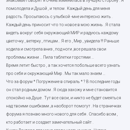
знакомые говорят я очень изменилась в лучшую сторону . Я
помолодела и Душой , и телом . Каждый день для меня
радость. Просыпаюсь с улыбкой -мне интересно жить .
Каждый день приносит что то новое в мою жизнь . Я стала
видеть вокруг себя окружающий МИР и радуюсь каждому
цветочку , ветерку , птицам… Я его , Мир , увидела !!! Раньше
ходила и смотрела вниз , под ноги ,все решала свои
проблемы жизни … Пила таблетки горстями …
Время летит быстро , а так хочется побольше всего узнать
про себя и окружающий Мир . Мы так мало знаем …
Что за форум * Погружение в спираль * ? В последние годы
он стал родным домом . Я сюда захожу и мне становится
спокойно на Душе . Тут все свои, и никто не будет смеяться
над твоими ошибками ,а наоборот помогут . На страничках
форума я познаю много нового для себя . Спасибо всем ,
кто работает и создает замечательный сайт .