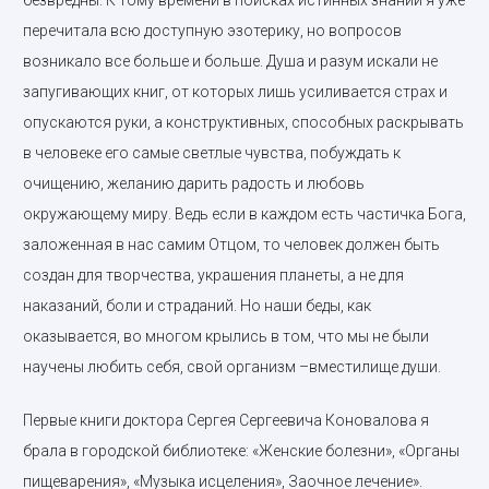
безвредны. К тому времени в поисках истинных знаний я уже
перечитала всю доступную эзотерику, но вопросов
возникало все больше и больше. Душа и разум искали не
запугивающих книг, от которых лишь усиливается страх и
опускаются руки, а конструктивных, способных раскрывать
в человеке его самые светлые чувства, побуждать к
очищению, желанию дарить радость и любовь
окружающему миру. Ведь если в каждом есть частичка Бога,
заложенная в нас самим Отцом, то человек должен быть
создан для творчества, украшения планеты, а не для
наказаний, боли и страданий. Но наши беды, как
оказывается, во многом крылись в том, что мы не были
научены любить себя, свой организм –вместилище души.
Первые книги доктора Сергея Сергеевича Коновалова я
брала в городской библиотеке: «Женские болезни», «Органы
пищеварения», «Музыка исцеления», Заочное лечение».