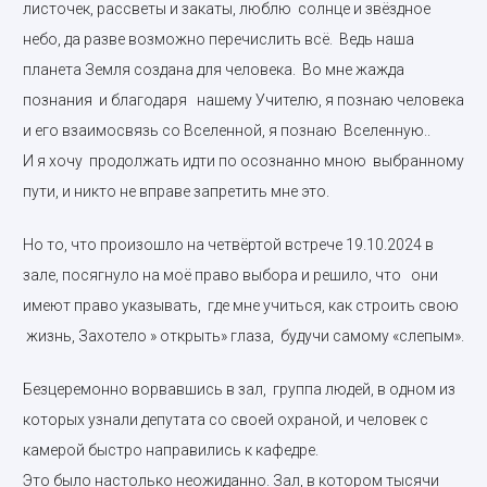
листочек, рассветы и закаты, люблю солнце и звёздное
небо, да разве возможно перечислить всё. Ведь наша
планета Земля создана для человека. Во мне жажда
познания и благодаря нашему Учителю, я познаю человека
и его взаимосвязь со Вселенной, я познаю Вселенную..
И я хочу продолжать идти по осознанно мною выбранному
пути, и никто не вправе запретить мне это.
Но то, что произошло на четвёртой встрече 19.10.2024 в
зале, посягнуло на моё право выбора и решило, что они
имеют право указывать, где мне учиться, как строить свою
жизнь, Захотело » открыть» глаза, будучи самому «слепым».
Безцеремонно ворвавшись в зал, группа людей, в одном из
которых узнали депутата со своей охраной, и человек с
камерой быстро направились к кафедре.
Это было настолько неожиданно. Зал, в котором тысячи