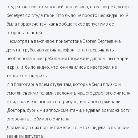
студентов, при этом полнейшая тишина, на кафедре Доктор
беседует со студенткой. Это было не просто неожиданно. Я
была поражена тем, как вообще такое допустимо со
стороны властей.
Несмотря на вежливое приветствие Сергея Сергеевича,
депутат грубо, выхватив телефон, стал предъявлять
необоснованные требования (покажите диплом, вы не врач
и др. ), и было видно, что они явились с настроем, не
только поговорить.
И я благодарна всем студентам, которые были близко и
смогли своими телами заслонить нашего дорогого Учителя.
Я сидела очень высоко на трибуне, и мы поддерживали
Доктора, бурными аплодисментами, не давая возможности
опорочить любимого Учителя.
Для меня до сих пор не вяжется То, Что я видела, с высоким
званием депутата.