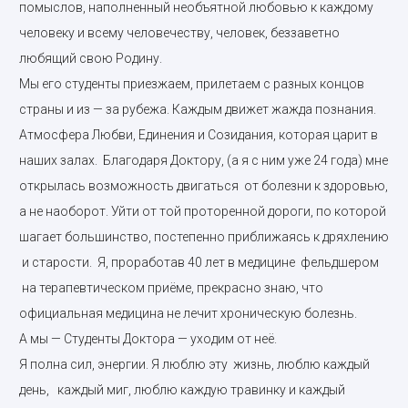
помыслов, наполненный необъятной любовью к каждому
человеку и всему человечеству, человек, беззаветно
любящий свою Родину.
Мы его студенты приезжаем, прилетаем с разных концов
страны и из — за рубежа. Каждым движет жажда познания.
Атмосфера Любви, Единения и Созидания, которая царит в
наших залах. Благодаря Доктору, (а я с ним уже 24 года) мне
открылась возможность двигаться от болезни к здоровью,
а не наоборот. Уйти от той проторенной дороги, по которой
шагает большинство, постепенно приближаясь к дряхлению
и старости. Я, проработав 40 лет в медицине фельдшером
на терапевтическом приёме, прекрасно знаю, что
официальная медицина не лечит хроническую болезнь.
А мы — Студенты Доктора — уходим от неё.
Я полна сил, энергии. Я люблю эту жизнь, люблю каждый
день, каждый миг, люблю каждую травинку и каждый