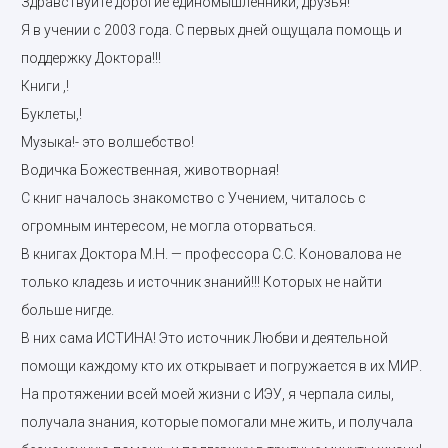
Здравствуйте дорогие единомышленники, друзья!
Я в учении с 2003 года. С первых дней ощущала помощь и
поддержку Доктора!!!
Книги ,!
Буклеты,!
Музыка!- это волшебство!
Водичка Божественная, животворная!
С книг началось знакомство с Учением, читалось с
огромным интересом, не могла оторваться.
В книгах Доктора М.Н. — профессора С.С. Коновалова не
только кладезь и источник знаний!!! Которых не найти
больше нигде.
В них сама ИСТИНА! Это источник Любви и деятельной
помощи каждому кто их открывает и погружается в их МИР.
На протяжении всей моей жизни с ИЭУ, я черпала силы,
получала знания, которые помогали мне жить, и получала