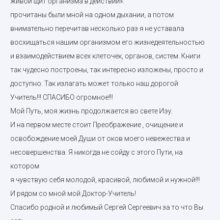
живой щит организма в действии».
прочитаны были мной на одном дыхании, а потом
внимательно перечитав несколько раз я не уставала
восхищаться нашим организмом его жизнедеятельностью
и взаимодействием всех клеточек, органов, систем. Книги
так чудесно построены, так интересно изложены, просто и
доступно. Так излагать может только наш дорогой
Учитель!!! СПАСИБО огромное!!!
Мой Путь, моя жизнь продолжается во свете Иэу.
И на первом месте стоит Преображение , очищение и
освобождение моей Души от оков моего невежества и
несовершенства. Я никогда не сойду с этого Пути, на
котором
я чувствую себя молодой, красивой, любимой и нужной!!!
И рядом со мной мой Доктор-Учитель!
Спасибо родной и любимый Сергей Сергеевич за то что Вы