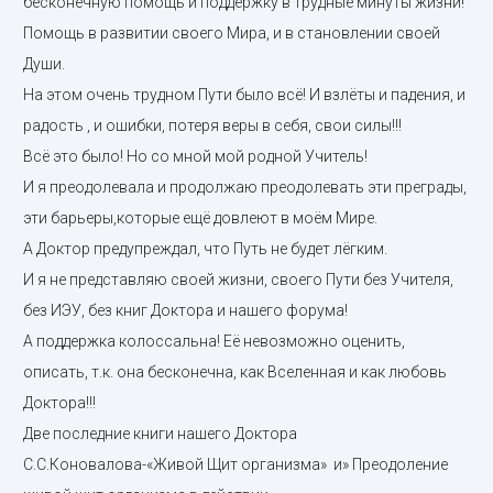
бесконечную помощь и поддержку в трудные минуты жизни!
Помощь в развитии своего Мира, и в становлении своей
Души.
На этом очень трудном Пути было всё! И взлёты и падения, и
радость , и ошибки, потеря веры в себя, свои силы!!!
Всё это было! Но со мной мой родной Учитель!
И я преодолевала и продолжаю преодолевать эти преграды,
эти барьеры,которые ещё довлеют в моём Мире.
А Доктор предупреждал, что Путь не будет лёгким.
И я не представляю своей жизни, своего Пути без Учителя,
без ИЭУ, без книг Доктора и нашего форума!
А поддержка колоссальна! Её невозможно оценить,
описать, т.к. она бесконечна, как Вселенная и как любовь
Доктора!!!
Две последние книги нашего Доктора
С.С.Коновалова-«Живой Щит организма» и» Преодоление