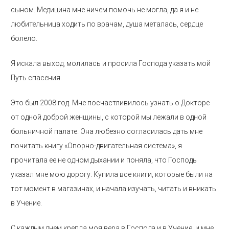
сыном. Медицина мне ничем помочь не могла, да я и не
любительница ходить по врачам, душа металась, сердце
болело.
Я искала выход, молилась и просила Господа указать мой
Путь спасения.
Это был 2008 год. Мне посчастливилось узнать о Докторе
от одной доброй женщины, с которой мы лежали в одной
больничной палате. Она любезно согласилась дать мне
почитать книгу «Опорно-двигательная система», я
прочитала ее не одном дыхании и поняла, что Господь
указал мне мою дорогу. Купила все книги, которые были на
тот момент в магазинах, и начала изучать, читать и вникать
в Учение.
С каждым днем крепла моя вера в Господа и в Учение, и мне