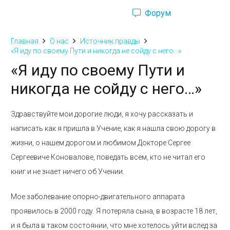
Форум
Ru
Eng
Главная
О нас
Источник правды
«Я иду по своему Пути и никогда не сойду с него…»
«Я иду по своему Пути и
никогда не сойду с него…»
Здравствуйте мои дорогие люди, я хочу рассказать и
написать как я пришла в Учение, как я нашла свою дорогу в
жизни, о нашем дорогом и любимом Докторе Сергее
Сергеевиче Коновалове, поведать всем, кто не читал его
книг и не знает ничего об Учении.
Мое заболевание опорно-двигательного аппарата
проявилось в 2000 году. Я потеряла сына, в возрасте 18 лет,
и я была в таком состоянии, что мне хотелось уйти вслед за