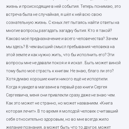
жизнь и происходящие в ней события. Теперь понимаю, это
встреча была не случайная, я шёл к ней всю свою
сознательную жизнь. С юных лет пытаясь найти ответы на
многие вопросы,разгадать загадку бытия. Кто я такой?
Каково моё предназначение и всего человечества? Зачем
мы здесь? В чем высший смысл пребывания человека на
этой земле и как нужно жить, что бы исполнить его? Эти
вопросы мне не давали покоя и я искал . Быть может виной
тому было моё страсть к книгам. Не знаю, благо ли это?
Хотя думаю хорошие книги никого ещё не испортили.
Когда я увидел в магазине в первый раз книги Сергея
Сергеевича, меня они привлекли сразу даже не знаю чем.
Как это может не странно, но может названием. «Книга
которая лечит». В то время я молодой человек считавший
себя относительно здоровым, но во мне всегда жило
желание познания, а может быть что то другое, может