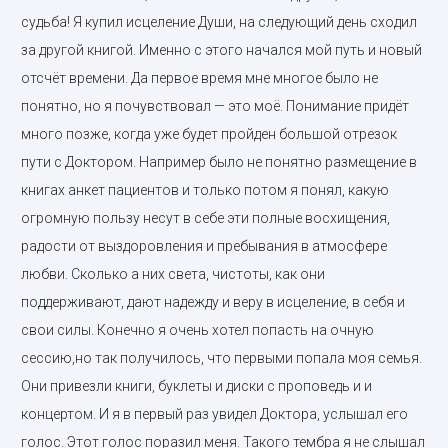
судьба! Я купил исцеление Души, на следующий день сходил
за другой книгой. Именно с этого начался мой путь и новый
отсчёт времени. Да первое время мне многое было не
понятно, но я почувствовал — это моё. Понимание придёт
много позже, когда уже будет пройден большой отрезок
пути с Доктором. Например было не понятно размещение в
книгах анкет пациентов и только потом я понял, какую
огромную пользу несут в себе эти полные восхищения,
радости от выздоровления и пребывания в атмосфере
любви. Сколько а них света, чистоты, как они
поддерживают, дают надежду и веру в исцеление, в себя и
свои силы. Конечно я очень хотел попасть на очную
сессию,но так получилось, что первыми попала моя семья.
Они привезли книги, буклеты и диски с проповедь и и
концертом. И я в первый раз увидел Доктора, услышал его
голос. Этот голос поразил меня. Такого тембра я не слышал