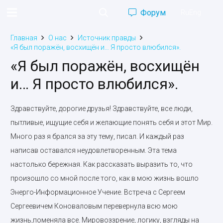
Форум
Ru
Eng
Главная
О нас
Источник правды
«Я был поражён, восхищён и… Я просто влюбился».
«Я был поражён, восхищён
и… Я просто влюбился».
Здравствуйте, дорогие друзья! Здравствуйте, все люди,
пытливые, ищущие себя и желающие понять себя и этот Мир.
Много раз я брался за эту тему, писал. И каждый раз
написав оставался неудовлетворенным. Эта тема
настолько бережная. Как рассказать выразить то, что
произошло со мной после того, как в мою жизнь вошло
Энерго-Информационное Учение. Встреча с Сергеем
Сергеевичем Коноваловым перевернула всю мою
жизнь,поменяла все. Мировоззрение, логику, взгляды на