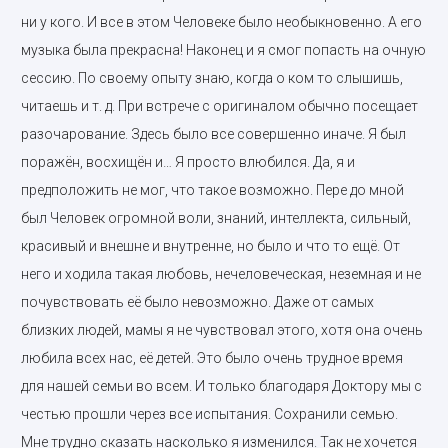
ни у кого. И все в этом Человеке было необыкновенно. А его
музыка была прекрасна! Наконец и я смог попасть на очную
сессию. По своему опыту знаю, когда о ком то слышишь,
читаешь и т. д. При встрече с оригиналом обычно посещает
разочарование. Здесь было все совершенно иначе. Я был
поражён, восхищён и… Я просто влюбился. Да, я и
предположить не мог, что такое возможно. Пере до мной
был Человек огромной воли, знаний, интеллекта, сильный,
красивый и внешне и внутренне, но было и что то ещё. От
него и ходила такая любовь, нечеловеческая, неземная и не
почувствовать её было невозможно. Даже от самых
близких людей, мамы я не чувствовал этого, хотя она очень
любила всех нас, её детей. Это было очень трудное время
для нашей семьи во всем. И только благодаря Доктору мы с
честью прошли через все испытания. Сохранили семью.
Мне трудно сказать насколько я изменился. Так не хочется