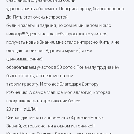
счастливой случайности из брони
удалось взять абонемент. Поверила сразу, безоговорочно.
Да, Путь этот очень непростой:
были и взлёты, и падения, но сомнений не возникало
никогда!!! Здесь я нашла себя, продолжаю учиться,
получать новые Знания, мне стало интересно Жить, я не
ощущаю своих лет. Вдвоём с мужем(также
единомышленник)
обрабатываем участок в 50 соток. Поначалу труд на нём
был в тягость, а теперь мы на нем
творим красоту. И это всё Благодаря Доктору,
ИЭУчению. А самое главное: моя аллергия, которая
продолжалась на протяжении более
20 лет — УШЛА!!!
Сейчас для меня главное — это обретение Новых
Знаний, которых нет ни в одном источнике!!!