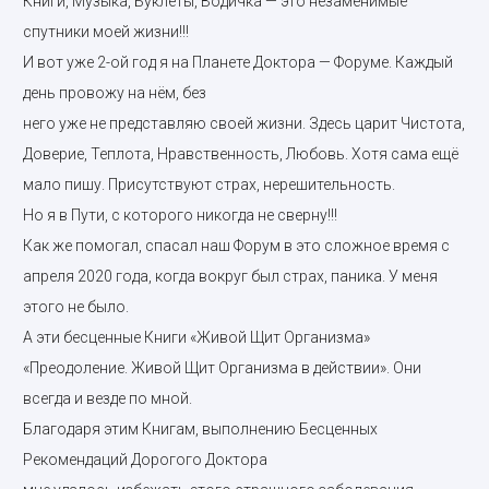
Книги, Музыка, Буклеты, Водичка — это незаменимые
спутники моей жизни!!!
И вот уже 2-ой год я на Планете Доктора — Форуме. Каждый
день провожу на нём, без
него уже не представляю своей жизни. Здесь царит Чистота,
Доверие, Теплота, Нравственность, Любовь. Хотя сама ещё
мало пишу. Присутствуют страх, нерешительность.
Но я в Пути, с которого никогда не сверну!!!
Как же помогал, спасал наш Форум в это сложное время с
апреля 2020 года, когда вокруг был страх, паника. У меня
этого не было.
А эти бесценные Книги «Живой Щит Организма»
«Преодоление. Живой Щит Организма в действии». Они
всегда и везде по мной.
Благодаря этим Книгам, выполнению Бесценных
Рекомендаций Дорогого Доктора