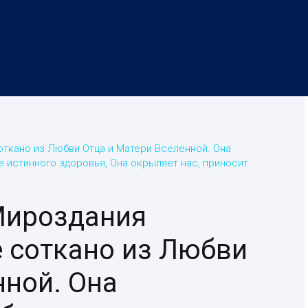
откано из Любви Отца и Матери Вселенной. Она
е истинного здоровья, Она окрыляет нас, приносит
Мироздания
е соткано из Любви
нной. Она