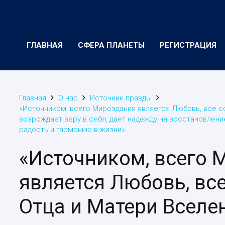
ГЛАВНАЯ
СФЕРА ПЛАНЕТЫ
РЕГИСТРАЦИЯ
Главная
О нас
Источник правды
«Источником, всего Мироздания является Любовь, все с
возрождает веру в себя, дает надежду на восстановлени
радость и гармонию в жизни».
«Источником, всего 
является Любовь, вс
Отца и Матери Вселе