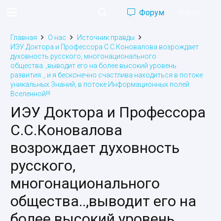
Форум
Ru
Eng
Главная
О нас
Источник правды
ИЭУ Доктора и Профессора С.С.Коновалова возрождает
духовность русского, многонационального
общества..,выводит его на более высокий уровень
развития.., и я бесконечно счастлива находиться в потоке
уникальных Знаний, в потоке Информационных полей
Вселенной!!!
ИЭУ Доктора и Профессора
С.С.Коновалова
возрождает духовность
русского,
многонационального
общества..,выводит его на
более высокий уровень