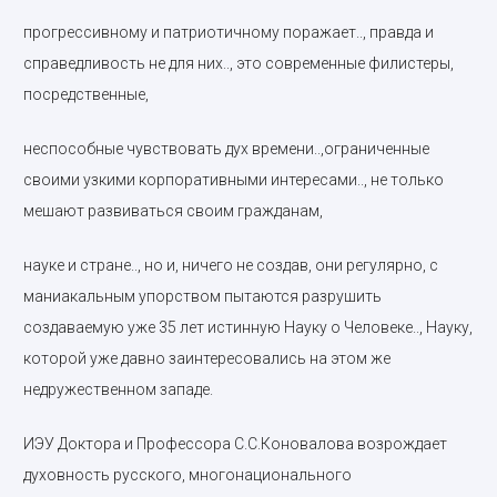
прогрессивному и патриотичному поражает.., правда и
справедливость не для них.., это современные филистеры,
посредственные,
неспособные чувствовать дух времени..,ограниченные
своими узкими корпоративными интересами.., не только
мешают развиваться своим гражданам,
науке и стране.., но и, ничего не создав, они регулярно, с
маниакальным упорством пытаются разрушить
создаваемую уже 35 лет истинную Науку о Человеке.., Науку,
которой уже давно заинтересовались на этом же
недружественном западе.
ИЭУ Доктора и Профессора С.С.Коновалова возрождает
духовность русского, многонационального