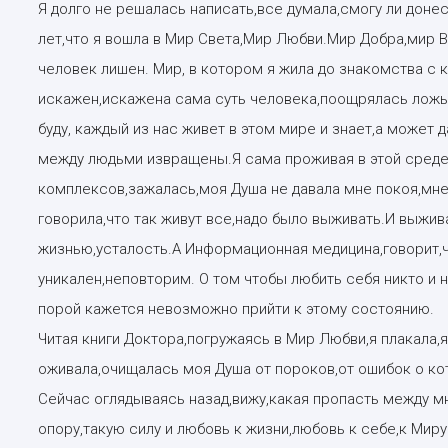
Я долго не решалась написать,все думала,смогу ли донес
лет,что я вошла в Мир Света,Мир Любви.Мир Добра,мир 
человек лишен. Мир, в котором я жила до знакомства с
искажен,искажена сама суть человека,поощрялась ложь,
буду, каждый из нас живет в этом мире и знает,а может 
между людьми извращены.Я сама проживая в этой среде
комплексов,зажалась,моя Душа не давала мне покоя,мне
говорила,что так живут все,надо было выживать.И выжив
жизнью,усталость.А Информационная медицина,говорит,
уникален,неповторим. О том чтобы любить себя никто и ни
порой кажется невозможно прийти к этому состоянию.
Читая книги Доктора,погружаясь в Мир Любви,я плакала,я
оживала,очищалась моя Душа от пороков,от ошибок о ко
Сейчас оглядываясь назад,вижу,какая пропасть между м
опору,такую силу и любовь к жизни,любовь к себе,к Миру