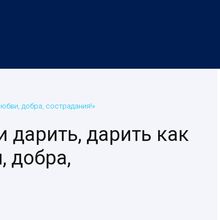
юбви, добра, сострадания!»
и дарить, дарить как
 добра,