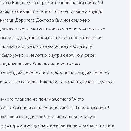
ти до Вас,все,что пережито мною за эти почти 20
Взаимопонимания и всего того,чего ныне живущий
 книгами Дорогого Доктора,был невозможно
 ханжество, хамство и много чего перечислять не
даже и не догадывается,насколько все отношения
 исказила свое мировоззрение,нажила кучу
 было ужасно неуютно внутри себя.Но я себе
ала, накапливая болезни,недовольство
что каждый человек -это сокровище,каждый человек
когда не говорил. Как просто сказать,но как трудно,а
 много плакала не понимая,отчего?А это
торых больно и стыдно вспоминать.Я возрождалась!
ной той и сегодняшний.Учение дало мне такую
 в котором я живу,счастье и желание созидать,что все