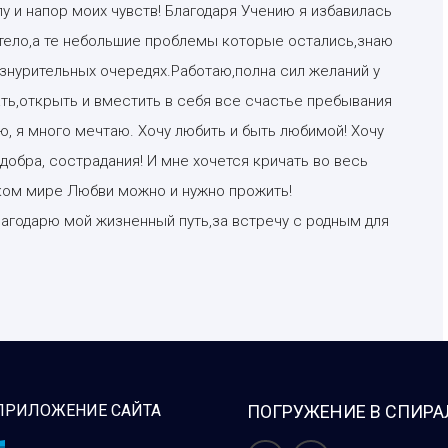
у и напор моих чувств! Благодаря Учению я избавилась
тело,а те небольшие проблемы которые остались,знаю
изнурительных очередях.Работаю,полна сил желаний у
ть,открыть и вместить в себя все счастье пребывания
аю, я много мечтаю. Хочу любить и быть любимой! Хочу
 добра, сострадания! И мне хочется кричать во весь
аком мире Любви можно и нужно прожить!
благодарю мой жизненный путь,за встречу с родным для
ПРИЛОЖЕНИЕ САЙТА
ПОГРУЖЕНИЕ В СПИРА