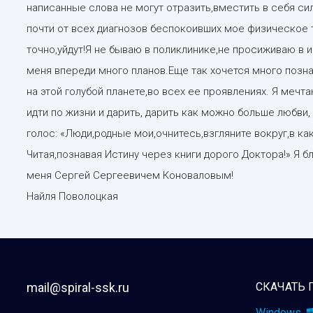
написанные слова не могут отразить,вместить в себя сил
почти от всех диагнозов беспокоивших мое физическое 
точно,уйдут!Я не бываю в поликлинике,не просиживаю в 
меня впереди много планов.Еще так хочется много позна
на этой голубой планете,во всех ее проявлениях. Я мечт
идти по жизни и дарить, дарить как можно больше любви,
голос: «Люди,родные мои,очнитесь,взгляните вокруг,в к
Читая,познавая Истину через книги дорого Доктора!» Я 
меня Сергей Сергеевичем Коноваловым!
Найля Поволоцкая
mail@spiral-ssk.ru
СКАЧАТЬ 
Windows