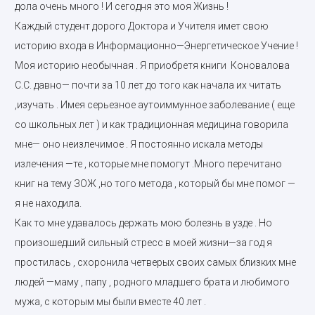
дола очень много ! И сегодня это моя Жизнь !
Каждый студент дорого Доктора и Учителя имет свою
историю входа в Информационно—Энергетическое Учение !
Моя историю необычная . Я приобретя книги Коновалова
С.С. давно— почти за 10 лет до того как начала их читать
,изучать . Имея серьезное аутоиммунное заболевание ( еще
со школьных лет ) и как традиционная медицина говорила
мне— оно неизлечимое . Я постоянно искала методы
излечения —те , которые мне помогут .Много перечитано
книг на тему ЗОЖ ,но того метода , который бы мне помог —
я не находила.
Как то мне удавалось держать мою болезнь в узде . Но
произошедший сильный стресс в моей жизни—за год я
простилась , схоронила четверых своих самых близких мне
людей —маму , папу , родного младшего брата и любимого
мужа, с которым мы были вместе 40 лет .