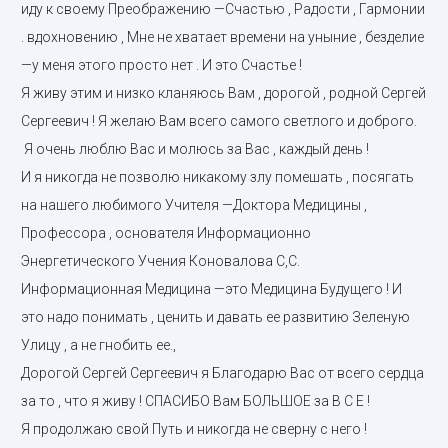
иду к своему Преображению —Счастью , Радости , Гармонии
. вдохновению , Мне не хватает времени на уныние , безделие
—у меня этого просто нет . И это Счастье !
Я живу этим и низко кланяюсь Вам , дорогой , родной Сергей
Сергеевич ! Я желаю Вам всего самого светлого и доброго.
Я очень люблю Вас и молюсь за Вас , каждый день !
И я никогда не позволю никакому злу помешать , посягать
на нашего любимого Учителя —Доктора Медицины ,
Профессора , основателя Информационно
Энергетического Учения Коновалова С,С.
Информационная Медицина —это Медицина Будущего ! И
это надо понимать , ценить и давать ее развитию Зеленую
Улицу , а не гнобить ее.,
Дорогой Сергей Сергеевич я Благодарю Вас от всего сердца
за то , что я живу ! СПАСИБО Вам БОЛЬШОЕ за В С Е !
Я продолжаю свой Путь и никогда не сверну с него !