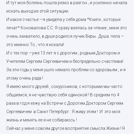
И тут моя болезнь пошла резко в разгон , и усиленно начала
искать выход из этой ситуации.
И какое счастье —я увидела у себя дома *Книги , которые
лечат* Коновалова С.С. Я сразу взялась за чтение , меня это
очень захватило, в душе родился лучик Веры . Душа пела —
это именно То , что я искала!
И с тех пор —уже 13 лет я с дорогим , родным Доктором и
Учителем Сергеем Сергеевичем и беспредельно счастлива!
За эти годы у меня ушло немало проблем со здоровьем , и я
этому очень рада !
Я имею много друзей , сокурсников, с которыми мы часто
общаемся, я не чувствую себя одинокой ! В среднем по 4
раза в год я езжу на Встречи с Дорогим Доктором Сергеем
Сергеевичем в Санкт Петербург . Я живу этим ! И это моя
жизнь и менять ее я не собираюсь !
Сейчас у меня совсем другое восприятие смысла Жизни ! Я