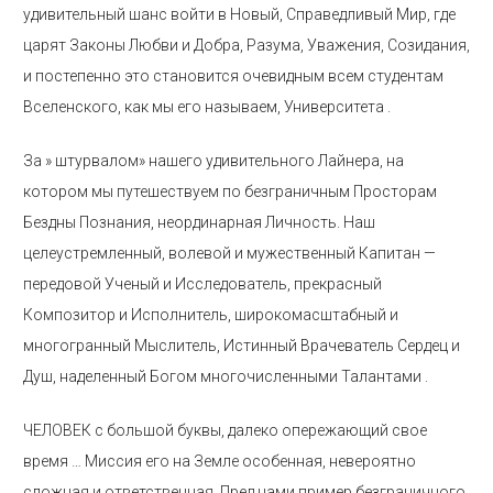
удивительный шанс войти в Новый, Справедливый Мир, где
царят Законы Любви и Добра, Разума, Уважения, Созидания,
и постепенно это становится очевидным всем студентам
Вселенского, как мы его называем, Университета .
За » штурвалом» нашего удивительного Лайнера, на
котором мы путешествуем по безграничным Просторам
Бездны Познания, неординарная Личность. Наш
целеустремленный, волевой и мужественный Капитан —
передовой Ученый и Исследователь, прекрасный
Композитор и Исполнитель, широкомасштабный и
многогранный Мыслитель, Истинный Врачеватель Сердец и
Душ, наделенный Богом многочисленными Талантами .
ЧЕЛОВЕК с большой буквы, далеко опережающий свое
время … Миссия его на Земле особенная, невероятно
сложная и ответственная. Пред нами пример безграничного,