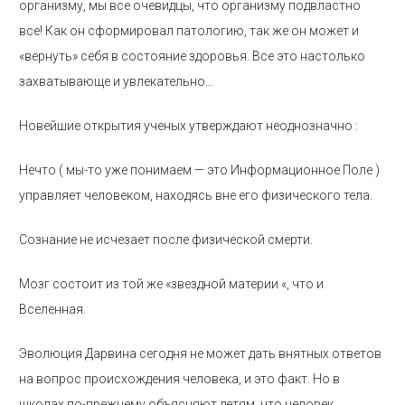
организму, мы все очевидцы, что организму подвластно
все! Как он сформировал патологию, так же он может и
«вернуть» себя в состояние здоровья. Все это настолько
захватывающе и увлекательно…
Новейшие открытия ученых утверждают неоднозначно :
Нечто ( мы-то уже понимаем — это Информационное Поле )
управляет человеком, находясь вне его физического тела.
Сознание не исчезает после физической смерти.
Мозг состоит из той же «звездной материи «, что и
Вселенная.
Эволюция Дарвина сегодня не может дать внятных ответов
на вопрос происхождения человека, и это факт. Но в
школах по-прежнему объясняют детям, что человек