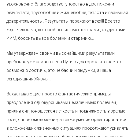
вдохновение, благородство, упорство в достижении
результата, трудолюбие и жизнелюбие, теплота и взаимная
доверительность . Результаты поражают всех!!! Все это
ждет человека, который решил вместе с нами , студентами
ИИМ, бросить вызов болезни и старению…
Мы утверждаем своими высочайшими результатами,
пребывая уже немало лет в Пути с Доктором, что все это
возможно достичь, это не басни и выдумки, а наша
сегодняшняя Жизнь …
Захватывающие, просто фантастические примеры
преодоления однокурсниками неизлечимых болезней,
прилив сил, юношеская легкость и подвижность в зрелые
годы, явное омоложение, а также умение ориентироваться
в сложнейших жизненных ситуациях продолжают удивлять
и вдохновлять новичков в Залах. Неужели раскупленные