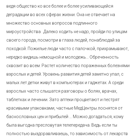
ведя общество ко все более и более усиливающейся
деградации во всех сферах жизни. Она не отвечает на
множество основных вопросов подлинного
мироустройства . Далеко ходить не надо, пройди по улицам
своего города, посмотри в глаза людей, понаблюдай за
походкой. Пожилые люди часто с палочкой, прихрамывают,
нередко видишь немощной и молодежь… Обреченность
сквозит во всем. Растет количество пораженных болезнями
взрослых и детей. Уровень развития детей заметно упал, с
малых лет детки живут в компьютерах и гаджетах. А среди
взрослых часто слышатся разговоры о болях, врачах,
таблетках и лечении. Зато аптеки процветают и пестрят
красивыми упаковками, частные МедЦентры лоснятся от
баснословных цен и прибылей … Можно догадаться, кому
была выгодна пресловутая телепередача. Ведь если ты
полностью выздоравливаешь, то зависимость от лекарств