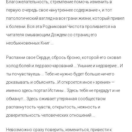
Благожелательность, стремление помочь изменить в
первую очередь свое «внутреннее содержание «, и тот
патологический взгляд на все грани жизни, который привел
к болезни. Вся эта Родниковая Чистота проливается на
читателя омывающим Дождем со страниц его
необыкновенных Книг …
Распахни свое Сердце, сбрось броню, которой его сковал
холод болей и лед разочарований … Уныние и недоверие… И
ты почувствуешь … Тебе не нужно будет больше ничего
доказывать и объяснять…И откроется иное » зрение» —
именно здесь портал Истины… Здесь тебя не предадут и не
обманут… Здесь оживает утерянная сообществом
распахнутость чувств, открытость, нежность и
доверительность человеческих отношений …
Невозможно сразу поверить, измениться, привести к