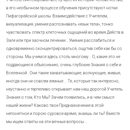
в его необычном процессе обучения присутствуют нотки
Пифагорейской школы. Взаимодействие с Учителем,
визуализация, умение распознавать «язык тела», тонко
чувствовать спектр клеточных ощущений во время Действ в
Зале или при заочном лечении… Умение расслабиться и
одновременно сконцентрироваться, ощутив себя как бы со
стороны. Мы учимся здесь столь многому… О, какие это не
поддающиеся объяснению, очень глубокие Знания о себе и
Вселенной . Они такие захватывающие, волнующие, живые,
иногда они не совсем земные … Те, которые так интересно,
неустанно и терпеливо открывает нам наш дорогой Учитель.
Знания о том, Кто Мы? Зачем появились, и в чем смысл
нашей жизни? Каково твое Предназначение в этой
непонятное и порою суровое время, знаешь ли ты? Вместе
мы ищем ответы на эти вечные вопросы …