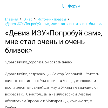
Форум
Ru
Eng
Главная
О нас
Источник правды
«Девиз ИЭУ»Попробуй сам», мне стал очень и очень близок»
«Девиз ИЭУ»Попробуй сам»,
мне стал очень и очень
близок»
Здравствуйте, дорогие мои современники.
Здравствуйте, потрясающий Доктор Вселенной — Учитель
самого престижного Университета Мира, где человеком
постигается наиважнейшая Наука Жизни, не зависимо от
возраста о… О настоящем, а не иллюзорном Счастье ,
абсолютном Здоровье и Молодости , и, конечно же, о
Любви…