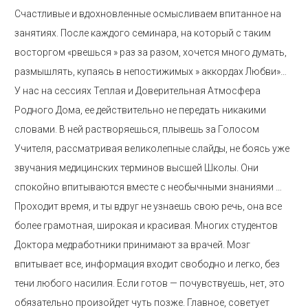
Счастливые и вдохновленные осмысливаем впитанное на
занятиях. После каждого семинара, на который с таким
восторгом «рвешься » раз за разом, хочется много думать,
размышлять, купаясь в непостижимых » аккордах Любви»…
У нас на сессиях Теплая и Доверительная Атмосфера
Родного Дома, ее действительно не передать никакими
словами. В ней растворяешься, плывешь за Голосом
Учителя, рассматривая великолепные слайды, не боясь уже
звучания медицинских терминов высшей Школы. Они
спокойно впитываются вместе с необычными знаниями …
Проходит время, и ты вдруг не узнаешь свою речь, она все
более грамотная, широкая и красивая. Многих студентов
Доктора медработники принимают за врачей. Мозг
впитывает все, информация входит свободно и легко, без
тени любого насилия. Если готов — почувствуешь, нет, это
обязательно произойдет чуть позже. Главное, советует