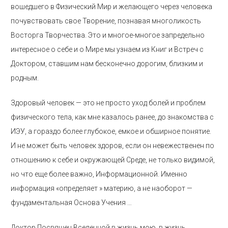
вошедшего в Физический Мир и желающего через человека
почувствовать свое Творение, познавая многоликость
Восторга Творчества. Это и многое-многое запредельно
интересное о себе и о Мире мы узнаем из Книг и Встреч с
Доктором, ставшим нам бесконечно дорогим, близким и
родным.
Здоровый человек — это не просто уход болей и проблем
физического тела, как мне казалось ранее, до знакомства с
ИЭУ, а гораздо более глубокое, емкое и обширное понятие.
И не может быть человек здоров, если он невежественен по
отношению к себе и окружающей Среде, не только видимой,
но что еще более важно, Информационной. Именно
информация «определяет » материю, а не наоборот —
фундаментальная Основа Учения …
Доктор Посвящен Вселенной в жизнь мою, в жизнь