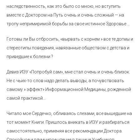
наследственность, как это было со мною, но вступить
вместе с Доктором на Путь очень и очень сложный — на
тропу непримиримой борьбы за свое истинное Здоровье …
Готовы ли Вы отбросить, «вырвать с корнем » все те догмы и
стереотипы поведения, навязанные обществом с детства и
приведшие к болезни ?
Девиз ИЭУ «Попробуй сам», мне стал очень и очень близок.
Не с чьих-то слов надо делать выводы, а почувствовать
самому » эффект» Информационной Медицины, рожденной
самой практикой…
Читало мое Сердечко, обливаясь слезами, все вышедшие на
тот момент Книги. Пришлось вникать в ИЭУ и разбираться
самостоятельно, применяя все рекомендации Доктора.
Спокойное и вдумчивое чтение в тишине Учебников,