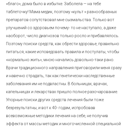
«благо», дома было в избытке. Заболела — на тебе
таблеточку! Мама медик, поэтому «культ » разнообразных
препаратов сопутствовал мне сызмальства. Только вот
улучшений со здоровьем почему- то не наступало, а даже
наоборот, число диагнозов только росло и прибавлялось.
Поэтому поиски средств, как обрести здоровье, правильно
питаться, какие исповедовать правила и постулаты, чтобы
«нормально жить», мною начались довольно-таки рано.
Врачи традиционного направления приговорили меня сразу
и навечно страдать, так как генетически наследственные
заболевания им не подвластны. В больницах, врачах,
капельницах и лекарствах пришло полное разочарование.
Упорные поиски других средств лечения были тоже
безрезультатны, и вот к 40- годам, испробовав
всевозможные методики лечения на себе, не получив
эффекта от массы методик и многочисленной специальной