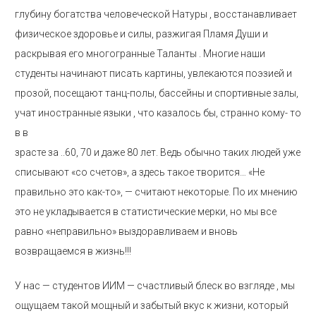
глубину богатства человеческой Натуры , восстанавливает
физическое здоровье и силы, разжигая Пламя Души и
раскрывая его многогранные Таланты . Многие наши
студенты начинают писать картины, увлекаются поэзией и
прозой, посещают танц-полы, бассейны и спортивные залы,
учат иностранные языки , что казалось бы, странно кому- то
в в
зрасте за ..60, 70 и даже 80 лет. Ведь обычно таких людей уже
списывают «со счетов», а здесь такое творится… «Не
правильно это как-то», — считают некоторые. По их мнению
это не укладывается в статистические мерки, но мы все
равно «неправильно» выздоравливаем и вновь
возвращаемся в жизнь!!!
У нас — студентов ИИМ — счастливый блеск во взгляде , мы
ощущаем такой мощный и забытый вкус к жизни, который