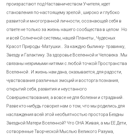
произрастают под Наставничеством Учителя, идет
становления по-настоящему зрелой , широко и глубоко
развитой и многогранной личности, осознающей себя в
ответе не только за жизнь нашего сообщества в целом . Но
и всей Солнечной системы, нашей Планеты , Чудесных
Красот Природы -Матушки… За каждую былинку- травинку,
Звезду и Галактику. За здоровье Вселенной и Человека . Мы
связаны незримыми нитями с любой точкой Пространства
Вселенной . И жизнь нам дана, оказывается, для радости,
чувствования различных эмоций и восторга познания,
открытий себя, развития и неустанного
Совершенствования, а вовсе не для болезни и страданий .
Разве кто-нибудь говорил нам о том, что мы родились для
наслаждения всей этой необъятностью простора Бездны
Звездной Матери Вселенной? Что ОНА Живая, а мы ЕЕ Дети,
сотворенные Творческой Мыслью Великого Разума,