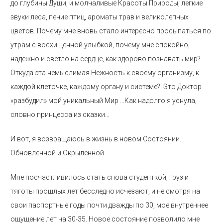
до глубины Души, и молчаливые Красоты Природы, легкие
звуки леса, пение птиц, ароматы трав и великолепных
цветов. Почему мне вновь стало интересно просыпаться по
утрам с восхищенной улыбкой, почему мне спокойно,
надежно и светло на сердце, как здорово познавать мир?
Откуда эта немыслимая Нежность к своему организму, к
каждой клеточке, каждому органу и системе?! Это Доктор
«разбудил» мой уникальный Мир …Как надолго я уснула,
словно принцесса из сказки…
И вот, я возвращаюсь в жизнь в новом Состоянии.
Обновленной и Окрыленной.
Мне посчастливилось стать снова студенткой, груз и
тяготы прошлых лет бесследно исчезают, и не смотря на
свои паспортные годы почти дважды по 30, мое внутреннее
ощущение лет на 30-35. Новое состояние позволило мне