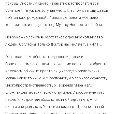
присущ Юности . И как-то незаметно растворяется все
больное и ненужное, уступая место Главному, ты ощущаешь
себя заново рожденной . И вновь летается и мечтается,
хочется петь и танцевать под Музыку Нежности и Любви…
Невозможно лечить в Залах такое огромное количество
людей?! Согласны. Только Доктор нас не лечит, а УЧИТ …
Оказывается, чтобы стать здоровым , а значит
Совершенным человеком, необходимо постоянно обретать
не совсем обычные, просто энциклопедические знания,
нужны какие-то иные. И о Вселенной, и о ее многомерности,
многопространственности, о Творении Мира и его
сложнейшей иерархической структуре. Способ изучения в
нашем Университете абсолютно иной, здесь не нужно
ничего специально зубрить и запоминать. Просвещенный
Учитель синтезировал все лучшее из истории человечества,