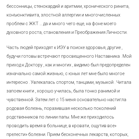
бессонницы, стенокардий и аритмии, хронического ринита,
конъюнктивита, злостной аллергии и многочисленных
проблем с ЖКТ … да и много чего еще, на фоне моего
духовного роста, становления и Преображения Личности.
Часть людей приходят к ИЭУ в поиске здоровья, другие ,
будучи готовы встречают просвещенного Наставника . Мой
приход к Доктору , как и многих , видимо был предопределен
изначально самой жизнью, с юных лет мне было многое
интересно . Увлекалась спортом, танцами, музыкой . Читала
запоем книги , хорошо училась, была тонко ранимой и
чувственной. Затем лет с 15 меня основательно настигла
родовая болезнь, поразившая несколько поколений
родственников по линии папы. Мне же приходилось
проводить время в больнице, в кровати, ощутив все»
прелести» болезни. Прием бесконечных лекарств, которых,