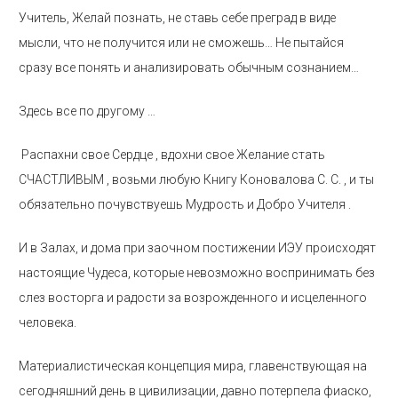
Учитель, Желай познать, не ставь себе преград в виде
мысли, что не получится или не сможешь… Не пытайся
сразу все понять и анализировать обычным сознанием…
Здесь все по другому …
Распахни свое Сердце , вдохни свое Желание стать
СЧАСТЛИВЫМ , возьми любую Книгу Коновалова С. С. , и ты
обязательно почувствуешь Мудрость и Добро Учителя .
И в Залах, и дома при заочном постижении ИЭУ происходят
настоящие Чудеса, которые невозможно воспринимать без
слез восторга и радости за возрожденного и исцеленного
человека.
Материалистическая концепция мира, главенствующая на
сегодняшний день в цивилизации, давно потерпела фиаско,