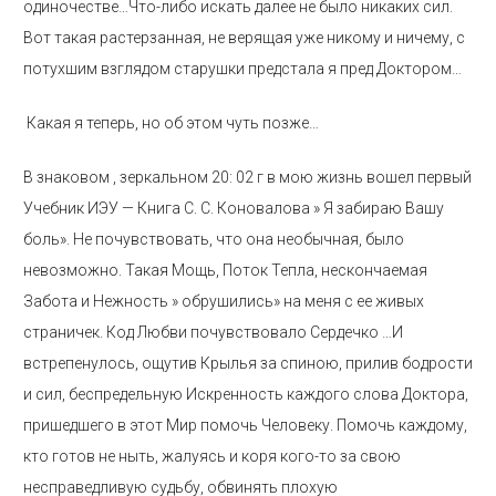
одиночестве…Что-либо искать далее не было никаких сил.
Вот такая растерзанная, не верящая уже никому и ничему, с
потухшим взглядом старушки предстала я пред Доктором…
Какая я теперь, но об этом чуть позже…
В знаковом , зеркальном 20: 02 г в мою жизнь вошел первый
Учебник ИЭУ — Книга С. С. Коновалова » Я забираю Вашу
боль». Не почувствовать, что она необычная, было
невозможно. Такая Мощь, Поток Тепла, нескончаемая
Забота и Нежность » обрушились» на меня с ее живых
страничек. Код Любви почувствовало Сердечко …И
встрепенулось, ощутив Крылья за спиною, прилив бодрости
и сил, беспредельную Искренность каждого слова Доктора,
пришедшего в этот Мир помочь Человеку. Помочь каждому,
кто готов не ныть, жалуясь и коря кого-то за свою
несправедливую судьбу, обвинять плохую