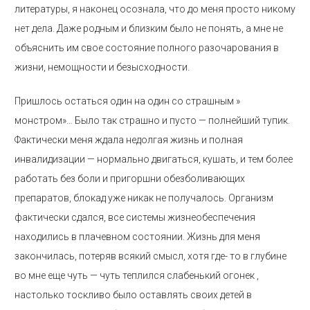
литературы, я наконец осознала, что до меня просто никому
нет дела. Даже родным и близким было не понять, а мне не
объяснить им свое состояние полного разочарования в
жизни, немощности и безысходности.
Пришлось остаться один на один со страшным »
монстром»… Было так страшно и пусто — полнейший тупик.
Фактически меня ждала недолгая жизнь и полная
инвалидизации — нормально двигаться, кушать, и тем более
работать без боли и пригоршни обезболивающих
препаратов, блокад уже никак не получалось. Организм
фактически сдался, все системы жизнеобеспечения
находились в плачевном состоянии. Жизнь для меня
закончилась, потеряв всякий смысл, хотя где- то в глубине
во мне еще чуть — чуть теплился слабенький огонек ,
настолько тоскливо было оставлять своих детей в