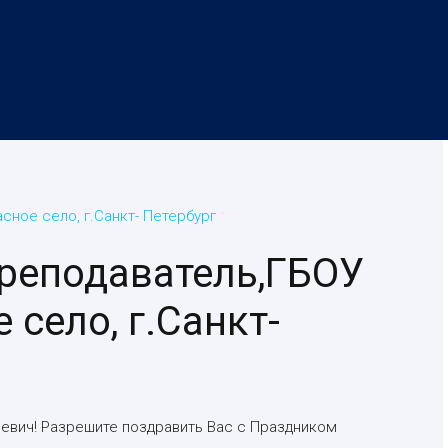
сное село, г.Санкт- Петербург
преподаватель,ГБОУ
 село, г.Санкт-
еевич! Разрешите поздравить Вас с Праздником