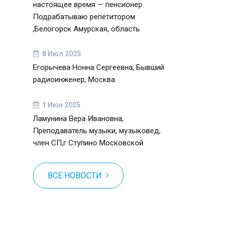
настоящее время — пенсионер.
Подрабатываю репетитором
,Белогорск Амурская, область
8 Июл 2025
Егорычева Нонна Сергеевна, Бывший
радиоинженер, Москва
1 Июн 2025
Ламунина Вера Ивановна,
Преподаватель музыки, музыковед,
член СП,г Ступино Московской
ВСЕ НОВОСТИ