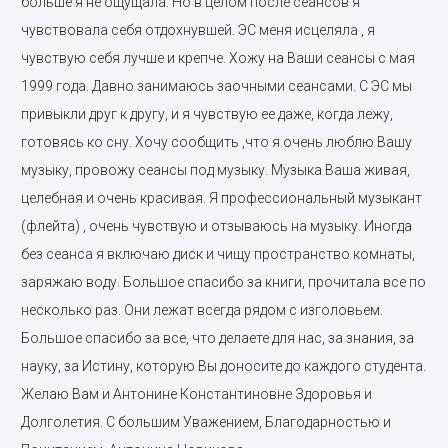
больше я не ощущала. Но в целом после сеансов я
чувствовала себя отдохнувшей. ЭС меня исцеляла , я
чувствую себя лучше и крепче. Хожу на Ваши сеансы с мая
1999 года. Давно занимаюсь заочными сеансами. С ЭС мы
привыкли друг к другу, и я чувствую ее даже, когда лежу,
готовясь ко сну. Хочу сообщить ,что я очень люблю Вашу
музыку, провожу сеансы под музыку. Музыка Ваша живая,
целебная и очень красивая. Я профессиональный музыкант
(флейта) , очень чувствую и отзываюсь на музыку. Иногда
без сеанса я включаю диск и чищу пространство комнаты,
заряжаю воду. Большое спасибо за книги, прочитала все по
несколько раз. Они лежат всегда рядом с изголовьем.
Большое спасибо за все, что делаете для нас, за знания, за
науку, за Истину, которую Вы доносите до каждого студента.
Желаю Вам и Антонине Константиновне Здоровья и
Долголетия. С большим Уважением, Благодарностью и