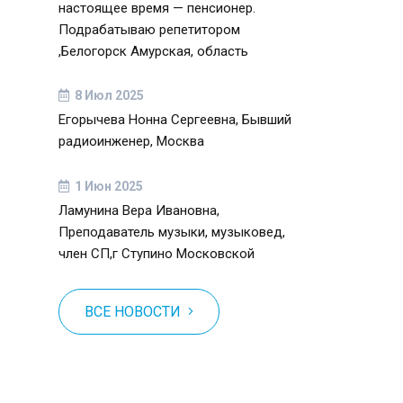
настоящее время — пенсионер.
Подрабатываю репетитором
,Белогорск Амурская, область
8 Июл 2025
Егорычева Нонна Сергеевна, Бывший
радиоинженер, Москва
1 Июн 2025
Ламунина Вера Ивановна,
Преподаватель музыки, музыковед,
член СП,г Ступино Московской
ВСЕ НОВОСТИ