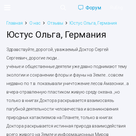
Форум
Ru
Eng
Главная
О нас
Отзывы
Юстус Ольга, Германия
Юстус Ольга, Германия
Здравствуйте, дорогой, уважаемый Доктор Сергей
Сергеевич, дорогие люди…
учёные и общественные деятели уже давно поднимают тему
экологии и сохранении флоры и фауны на Земле…совсем
недавно по т.в. показывали уничтожение лесов Амазонки…а
вчера-отравленную пластиком живую среду океана..,но
только в книгах Доктора раскрывается взаимосвязь
пагубной деятельности человечества и возникновения
природных катаклизмов на Планете, только в книгах
Доктора раскрывается истинная природа взаимодействия
всего живого на Земле и информационных Миров