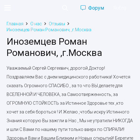
Форум
Ru
Eng
Главная
О нас
Отзывы
Иноземцев Роман Романович, ,г.Москва
Иноземцев Роман
Романович, ,г.Москва
Уважаемый Сергей Сергеевич, дорогой Доктор!
Поздравляем Вас с днем медицинского работника! Хочется
сказать Огромного СПАСИБО , за то что ВЫ делаете для
ВСЕЛЕННОЙ И ЧЕЛОВЕКА, за Самоотверженность, за
ОГРОМНУЮ СТОЙКОСТЬ за Истинное Здоровье тех ,кто
хочет за себя бороться ! И Желаю ,чтобы искру Истинного
Знания которую Вы зажгли в Нас , Мы не утратили НИКОГДА
и шли С Вами по нашему пути только вверх по СПИРАЛИ!
Здоровья Вам и Вашим Близким и Новых открытий! Берегите