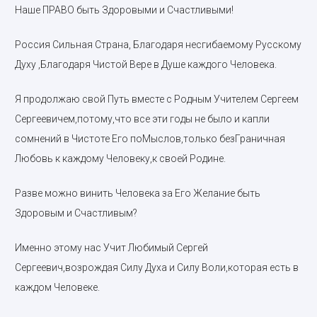
Наше ПРАВО быть Здоровыми и Счастливыми!
Россия Сильная Страна, Благодаря несгибаемому Русскому
Духу ,Благодаря Чистой Вере в Душе каждого Человека.
Я продолжаю свой Путь вместе с Родным Учителем Сергеем
Сергеевичем,потому,что все эти годы не было и капли
сомнений в Чистоте Его поМыслов,только безГраничная
Любовь к каждому Человеку,к своей Родине.
Разве можно винить Человека за Его Желание быть
Здоровым и Счастливым?
Именно этому нас Учит Любимый Сергей
Сергеевич,возрождая Силу Духа и Силу Воли,которая есть в
каждом Человеке.