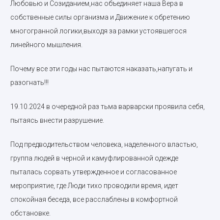
Любовью и Созиданием,нас объединяет наша Вера в
собственные силы организма и Движение к обретению
многогранной логики,выходя за рамки устоявшегося
линейного мышления.
Почему все эти годы нас пытаются наказать,напугать и
разогнать!!!
19.10.2024 в очередной раз тьма варварски проявила себя,
пытаясь внести разрушение.
Под предводительством человека, наделенного властью,
группа людей в черной и камуфлированной одежде
пыталась сорвать утвержденное и согласованное
мероприятие, где Люди тихо проводили время, идет
спокойная беседа, все расслаблены в комфортной
обстановке.