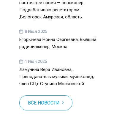
настоящее время — пенсионер.
Подрабатываю репетитором
,Белогорск Амурская, область
8 Июл 2025
Егорычева Нонна Сергеевна, Бывший
радиоинженер, Москва
1 Июн 2025
Ламунина Вера Ивановна,
Преподаватель музыки, музыковед,
член СП,г Ступино Московской
ВСЕ НОВОСТИ