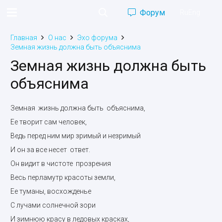
Форум
Ru
Eng
Главная
О нас
Эхо форума
Земная жизнь должна быть объяснима
Земная жизнь должна быть
объяснима
Земная жизнь должна быть объяснима,
Ее творит сам человек,
Ведь перед ним мир зримый и незримый
И он за все несет ответ.
Он видит в чистоте прозрения
Весь перламутр красоты земли,
Ее туманы, восхожденье
С лучами солнечной зори
И зимнюю красу в ледовых красках,