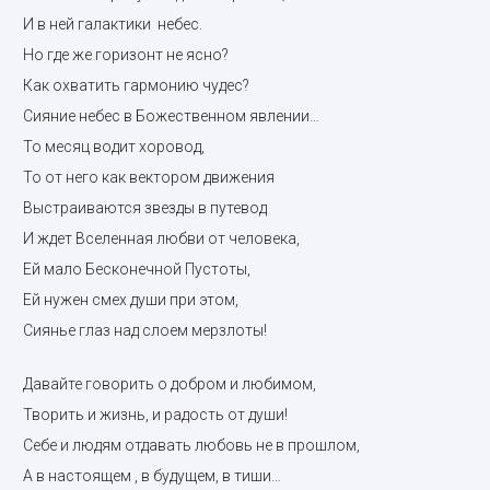
И в ней галактики небес.
Но где же горизонт не ясно?
Как охватить гармонию чудес?
Сияние небес в Божественном явлении…
То месяц водит хоровод,
То от него как вектором движения
Выстраиваются звезды в путевод
И ждет Вселенная любви от человека,
Ей мало Бесконечной Пустоты,
Ей нужен смех души при этом,
Сиянье глаз над слоем мерзлоты!
Давайте говорить о добром и любимом,
Творить и жизнь, и радость от души!
Себе и людям отдавать любовь не в прошлом,
А в настоящем , в будущем, в тиши…