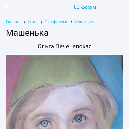
Форум
Ru
Eng
Главная
О нас
Эхо форума
Машенька
Машенька
Ольга Печеневская